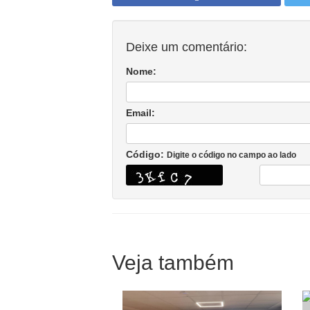
Deixe um comentário:
Nome:
Email:
Código:
Digite o código no campo ao lado
Veja também