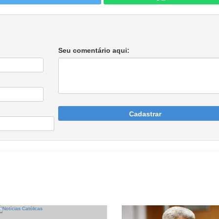
Seu comentário aqui:
Cadastrar