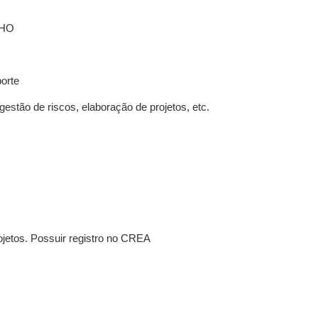
LHO
orte
stão de riscos, elaboração de projetos, etc.
rojetos. Possuir registro no CREA