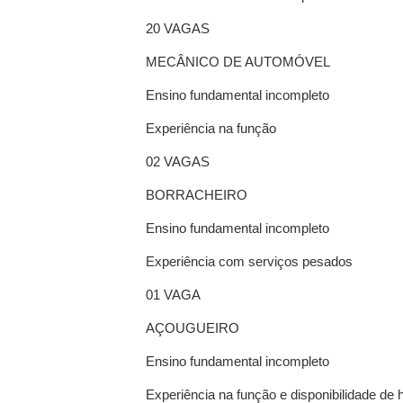
20 VAGAS
MECÂNICO DE AUTOMÓVEL
Ensino fundamental incompleto
Experiência na função
02 VAGAS
BORRACHEIRO
Ensino fundamental incompleto
Experiência com serviços pesados
01 VAGA
AÇOUGUEIRO
Ensino fundamental incompleto
Experiência na função e disponibilidade de h