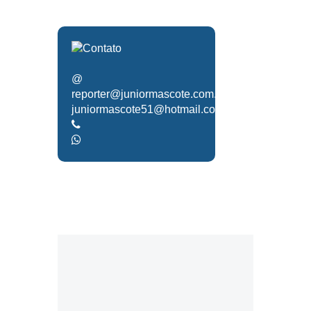
@
reporter@juniormascote.com.br
juniormascote51@hotmail.com