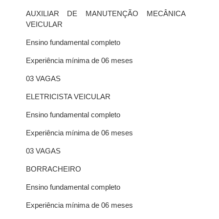
AUXILIAR DE MANUTENÇÃO MECÂNICA
VEICULAR
Ensino fundamental completo
Experiência mínima de 06 meses
03 VAGAS
ELETRICISTA VEICULAR
Ensino fundamental completo
Experiência mínima de 06 meses
03 VAGAS
BORRACHEIRO
Ensino fundamental completo
Experiência mínima de 06 meses