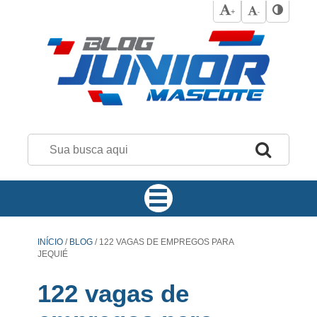
+
-
INÍCIO
/
BLOG
/
122 VAGAS DE EMPREGOS PARA
JEQUIÉ
122 vagas de