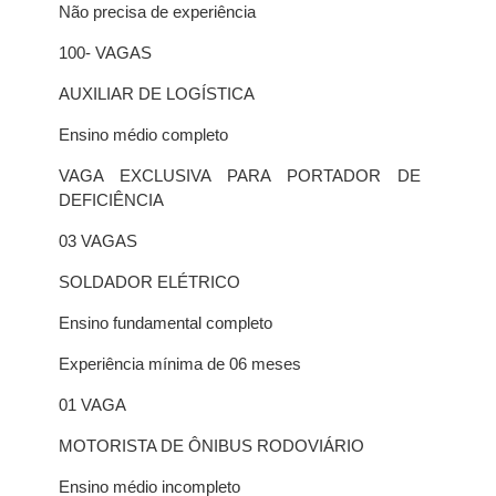
Não precisa de experiência
100- VAGAS
AUXILIAR DE LOGÍSTICA
Ensino médio completo
VAGA EXCLUSIVA PARA PORTADOR DE
DEFICIÊNCIA
03 VAGAS
SOLDADOR ELÉTRICO
Ensino fundamental completo
Experiência mínima de 06 meses
01 VAGA
MOTORISTA DE ÔNIBUS RODOVIÁRIO
Ensino médio incompleto