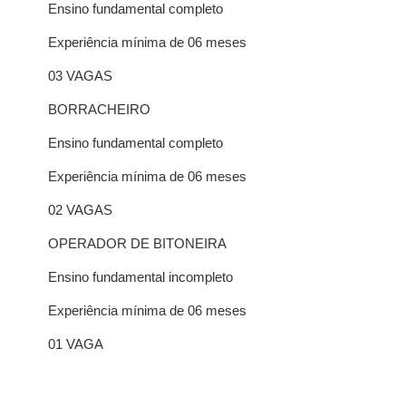
Ensino fundamental completo
Experiência mínima de 06 meses
03 VAGAS
BORRACHEIRO
Ensino fundamental completo
Experiência mínima de 06 meses
02 VAGAS
OPERADOR DE BITONEIRA
Ensino fundamental incompleto
Experiência mínima de 06 meses
01 VAGA