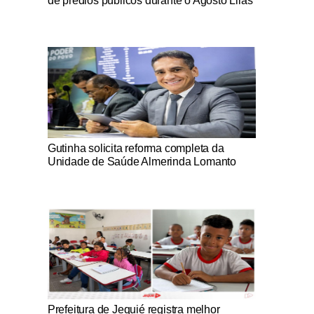
de prédios públicos durante o Agosto Lilás
Notícias Católicas
Gutinha solicita reforma completa da
Unidade de Saúde Almerinda Lomanto
Notícias Católicas
Prefeitura de Jequié registra melhor