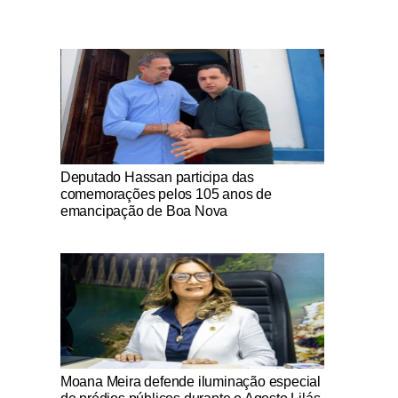
Notícias Católicas
Deputado Hassan participa das
comemorações pelos 105 anos de
emancipação de Boa Nova
Notícias Católicas
Moana Meira defende iluminação especial