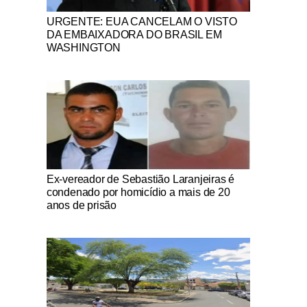
Notícias Católicas
URGENTE: EUA CANCELAM O VISTO
DA EMBAIXADORA DO BRASIL EM
WASHINGTON
Notícias Católicas
Ex-vereador de Sebastião Laranjeiras é
condenado por homicídio a mais de 20
anos de prisão