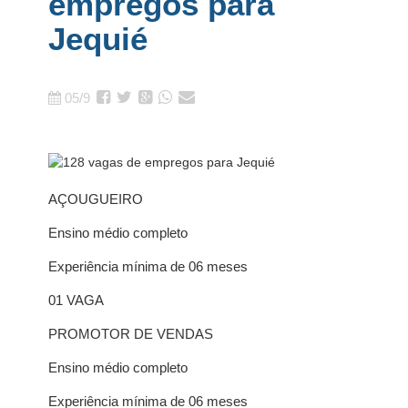
empregos para
Jequié
05/9
AÇOUGUEIRO
Ensino médio completo
Experiência mínima de 06 meses
01 VAGA
PROMOTOR DE VENDAS
Ensino médio completo
Experiência mínima de 06 meses