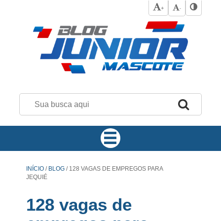
+
-
INÍCIO
/
BLOG
/
128 VAGAS DE EMPREGOS PARA
JEQUIÉ
128 vagas de