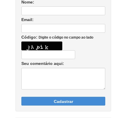
Nome:
Email:
Código:
Digite o código no campo ao lado
Seu comentário aqui:
Cadastrar