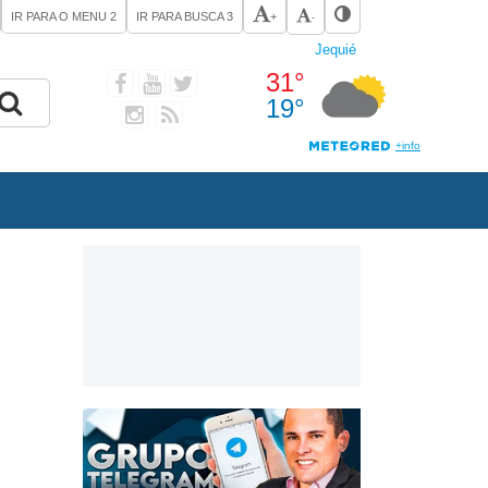
IR PARA O MENU
2
IR PARA BUSCA
3
+
-