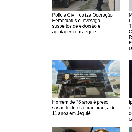
Notícias Católicas
No
Polícia Civil realiza Operação
M
Perpetuatus e investiga
E
suspeitos de extorsão e
T
agiotagem em Jequié
R
E
U
Notícias Católicas
No
Homem de 76 anos é preso
I
suspeito de estuprar criança de
e
11 anos em Jequié
d
c