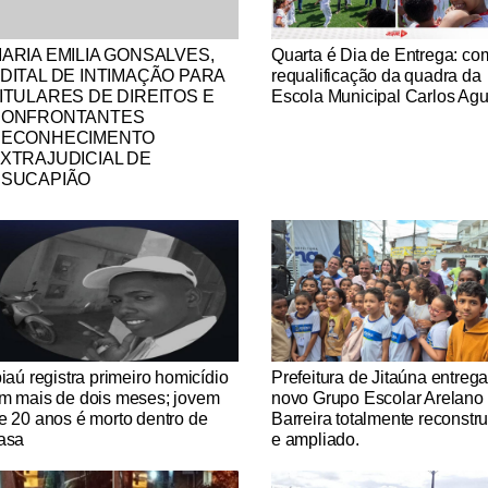
tícias Católicas
Notícias Católicas
ARIA EMILIA GONSALVES,
Quarta é Dia de Entrega: co
DITAL DE INTIMAÇÃO PARA
requalificação da quadra da
ITULARES DE DIREITOS E
Escola Municipal Carlos Agu
CONFRONTANTES
ECONHECIMENTO
XTRAJUDICIAL DE
SUCAPIÃO
tícias Católicas
Notícias Católicas
piaú registra primeiro homicídio
Prefeitura de Jitaúna entreg
m mais de dois meses; jovem
novo Grupo Escolar Arelano
e 20 anos é morto dentro de
Barreira totalmente reconstr
asa
e ampliado.