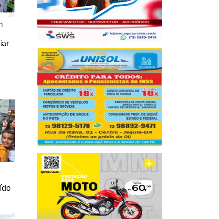
m
iar
a
uído