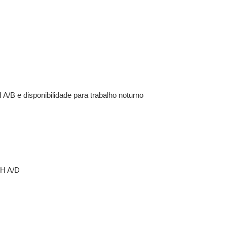
/B e disponibilidade para trabalho noturno
NH A/D