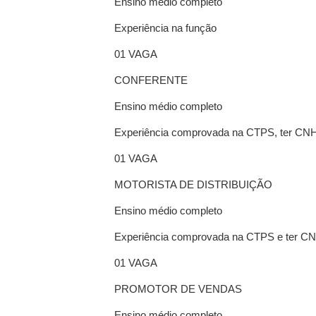
Ensino médio completo
Experiência na função
01 VAGA
CONFERENTE
Ensino médio completo
Experiência comprovada na CTPS, ter CNH A
01 VAGA
MOTORISTA DE DISTRIBUIÇÃO
Ensino médio completo
Experiência comprovada na CTPS e ter C
01 VAGA
PROMOTOR DE VENDAS
Ensino médio completo