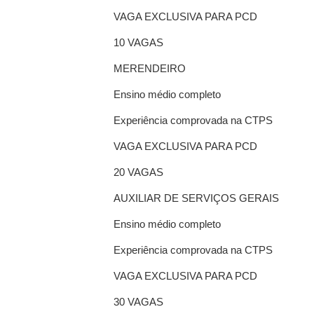
VAGA EXCLUSIVA PARA PCD
10 VAGAS
MERENDEIRO
Ensino médio completo
Experiência comprovada na CTPS
VAGA EXCLUSIVA PARA PCD
20 VAGAS
AUXILIAR DE SERVIÇOS GERAIS
Ensino médio completo
Experiência comprovada na CTPS
VAGA EXCLUSIVA PARA PCD
30 VAGAS