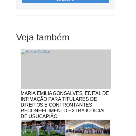
Veja também
Notícias Católicas
MARIA EMILIA GONSALVES, EDITAL DE
INTIMAÇÃO PARA TITULARES DE
DIREITOS E CONFRONTANTES
RECONHECIMENTO EXTRAJUDICIAL
DE USUCAPIÃO