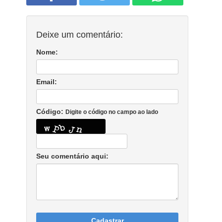
Deixe um comentário:
Nome:
Email:
Código:
Digite o código no campo ao lado
Seu comentário aqui:
Cadastrar