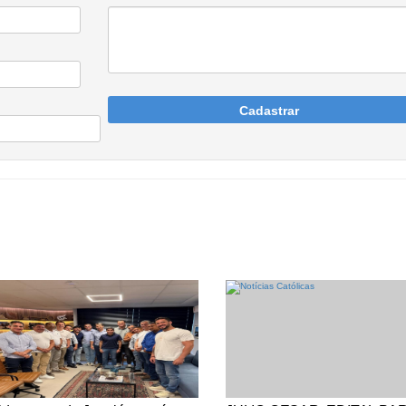
Cadastrar
tícias Católicas
Notícias Católicas