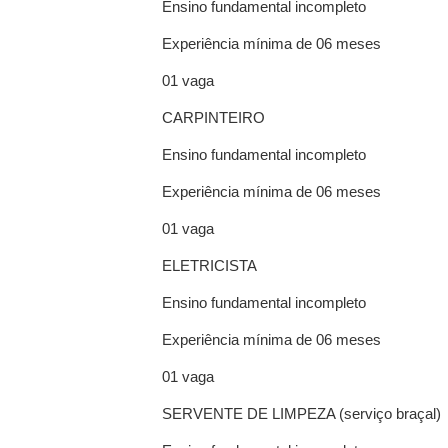
Ensino fundamental incompleto
Experiência mínima de 06 meses
01 vaga
CARPINTEIRO
Ensino fundamental incompleto
Experiência mínima de 06 meses
01 vaga
ELETRICISTA
Ensino fundamental incompleto
Experiência mínima de 06 meses
01 vaga
SERVENTE DE LIMPEZA (serviço braçal)