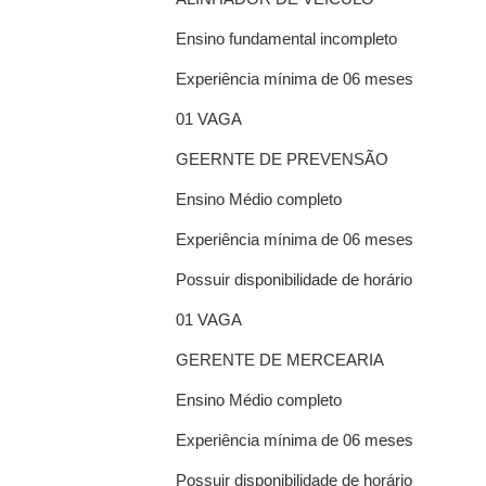
Ensino fundamental incompleto
Experiência mínima de 06 meses
01 VAGA
GEERNTE DE PREVENSÃO
Ensino Médio completo
Experiência mínima de 06 meses
Possuir disponibilidade de horário
01 VAGA
GERENTE DE MERCEARIA
Ensino Médio completo
Experiência mínima de 06 meses
Possuir disponibilidade de horário