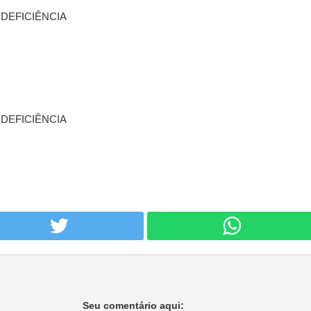
DEFICIÊNCIA
DEFICIÊNCIA
Seu comentário aqui: