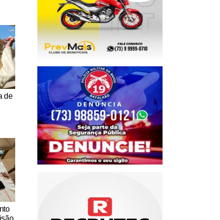
a de
nto
isão