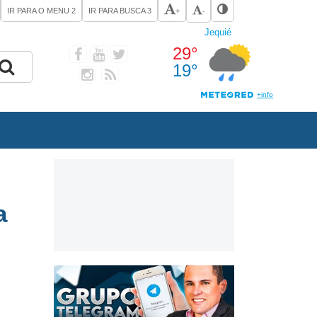
IR PARA O MENU
2
IR PARA BUSCA
3
+
-
a