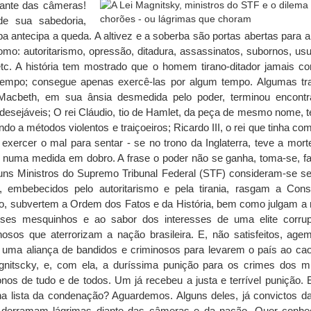
iante das câmeras!
de sua sabedoria,
ba antecipa a queda. A altivez e a soberba são portas abertas para a 
omo: autoritarismo, opressão, ditadura, assassinatos, subornos, us
etc. A história tem mostrado que o homem tirano-ditador jamais c
o tempo; consegue apenas exercê-las por algum tempo. Algumas tr
Macbeth, em sua ânsia desmedida pelo poder, terminou encont
esejáveis; O rei Cláudio, tio de Hamlet, da peça de mesmo nome, 
ndo a métodos violentos e traiçoeiros; Ricardo III, o rei que tinha c
 exercer o mal para sentar - se no trono da Inglaterra, teve a mor
numa medida em dobro. A frase o poder não se ganha, toma-se, f
uns Ministros do Supremo Tribunal Federal (STF) consideram-se s
 embebecidos pelo autoritarismo e pela tirania, rasgam a Const
vo, subvertem a Ordem dos Fatos e da História, bem como julgam a 
ses mesquinhos e ao sabor dos interesses de uma elite corru
osos que aterrorizam a nação brasileira. E, não satisfeitos, ag
uma aliança de bandidos e criminosos para levarem o país ao caos
gnitscky, e, com ela, a duríssima punição para os crimes dos mi
onos de tudo e de todos. Um já recebeu a justa e terrível punição.
na lista da condenação? Aguardemos. Alguns deles, já convictos da
 derramam lágrimas diante das câmeras e da nação. Quer conhe