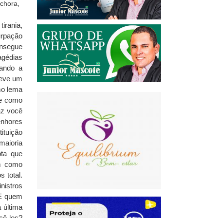
tirania,
urpação
onsegue
agédias
rando a
teve um
omo lema
te como
az você
enhores
ituição
maioria
pta que
em como
 total.
nistros
 E quem
 última
cê-los?