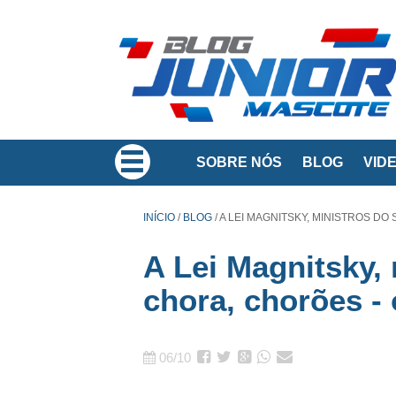
SOBRE NÓS
BLOG
VID
INÍCIO
/
BLOG
/
A LEI MAGNITSKY, MINISTROS DO
A Lei Magnitsky,
chora, chorões -
06/10