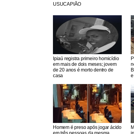
USUCAPIÃO
Notícias Católicas
No
Ipiaú registra primeiro homicídio
P
em mais de dois meses; jovem
n
de 20 anos é morto dentro de
B
casa
e
Notícias Católicas
No
Homem é preso após jogar ácido
M
em três pessoas da mesma
i