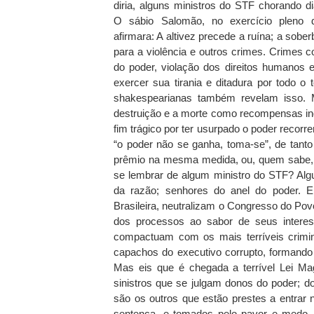
diria, alguns ministros do STF chorando d
O sábio Salomão, no exercício pleno 
afirmara: A altivez precede a ruína; a sober
para a violência e outros crimes. Crimes c
do poder, violação dos direitos humanos 
exercer sua tirania e ditadura por todo 
shakespearianas também revelam isso. 
destruição e a morte como recompensas ind
fim trágico por ter usurpado o poder recorre
“o poder não se ganha, toma-se”, de tanto
prêmio na mesma medida, ou, quem sabe, 
se lembrar de algum ministro do STF? Alg
da razão; senhores do anel do poder. E,
Brasileira, neutralizam o Congresso do Po
dos processos ao sabor de seus interes
compactuam com os mais terríveis crimin
capachos do executivo corrupto, formando 
Mas eis que é chegada a terrível Lei Ma
sinistros que se julgam donos do poder; d
são os outros que estão prestes a entrar 
sentença, e tomados pelo pavor e medo,