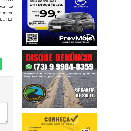
medo da
om medo
LUTE!