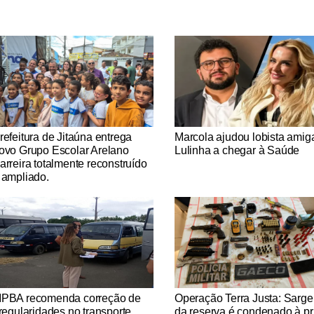
tícias Católicas
Notícias Católicas
refeitura de Jitaúna entrega
Marcola ajudou lobista amig
ovo Grupo Escolar Arelano
Lulinha a chegar à Saúde
arreira totalmente reconstruído
 ampliado.
tícias Católicas
Notícias Católicas
PBA recomenda correção de
Operação Terra Justa: Sarge
rregularidades no transporte
da reserva é condenado à pr