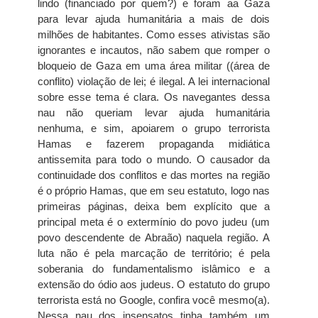
lindo (financiado por quem?) e foram aa Gaza
para levar ajuda humanitária a mais de dois
milhões de habitantes. Como esses ativistas são
ignorantes e incautos, não sabem que romper o
bloqueio de Gaza em uma área militar ((área de
conflito) violação de lei; é ilegal. A lei internacional
sobre esse tema é clara. Os navegantes dessa
nau não queriam levar ajuda humanitária
nenhuma, e sim, apoiarem o grupo terrorista
Hamas e fazerem propaganda midiática
antissemita para todo o mundo. O causador da
continuidade dos conflitos e das mortes na região
é o próprio Hamas, que em seu estatuto, logo nas
primeiras páginas, deixa bem explícito que a
principal meta é o extermínio do povo judeu (um
povo descendente de Abraão) naquela região. A
luta não é pela marcação de território; é pela
soberania do fundamentalismo islâmico e a
extensão do ódio aos judeus. O estatuto do grupo
terrorista está no Google, confira você mesmo(a).
Nessa nau dos insensatos tinha também um