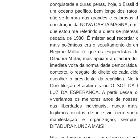
conquistada a duras penas, hoje, o Brasil 
um oceano pacífico, bem longe dos rato
não se lembra das grandes e calorosas d
construção da NOVA CARTA MAGNA, em 
que estou me referindo a quem se interess
década de 1980. É mister aqui recordar
mais polêmicos era o sepultamento do entu
Regime Militar (o que os esquerdistas 
Ditadura Militar, mas apoiam a ditadura do 
imediata volta da normalidade democrática
contexto, o resgate do direito de cada cid
escolher o presidente da república. No t
Constituição Brasileira raiou O SOL D
LUZ DA ESPERANÇA. A partir dessa con
viveríamos os melhores anos de nossas
das liberdades individuais, nunca ma
legítimos direitos de ir e vir, nem sonh
manifestação e organização, sempre 
DITADURA NUNCA MAIS!
Mas os tempos passaram e hoje os ditad