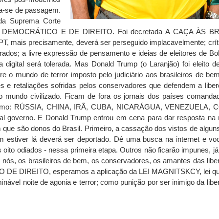
ga-se de passagem.
o da Suprema Corte
ADO DEMOCRÁTICO E DE DIREITO. Foi decretada A CAÇA ÀS B
PT, mais precisamente, deverá ser perseguido implacavelmente; crít
surados; a livre expressão de pensamento e ideias de eleitores de Bo
digital será tolerada. Mas Donald Trump (o Laranjão) foi eleito d
 o mundo de terror imposto pelo judiciário aos brasileiros de be
s e retaliações sofridas pelos conservadores que defendem a liber
do mundo civilizado. Ficam de fora os jornais dos países comanda
ais como: RÚSSIA, CHINA, IRÃ, CUBA, NICARÁGUA, VENEZUELA, 
l governo. E Donald Trump entrou em cena para dar resposta na
 que são donos do Brasil. Primeiro, a cassação dos vistos de alguns
 estiver lá deverá ser deportado. Dê uma busca na internet e vo
 oito odiados - nessa primeira etapa. Outros não ficarão impunes, já
 nós, os brasileiros de bem, os conservadores, os amantes das libe
E DIREITO, esperamos a aplicação da LEI MAGNITSKCY, lei qu
nável noite de agonia e terror; como punição por ser inimigo da libe