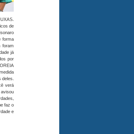
RUXAS.
icos de
lsonaro
e forma
m foram
dade já
dos por
COREIA
 medida
 deles.
cê verá
 avisou
rdades,
e faz o
rdade e