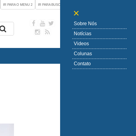
IR PARA O MENU
2
IR PARA BUSCA
3
+
-
×
Sobre Nós
Notícias
Videos
Colunas
Contato