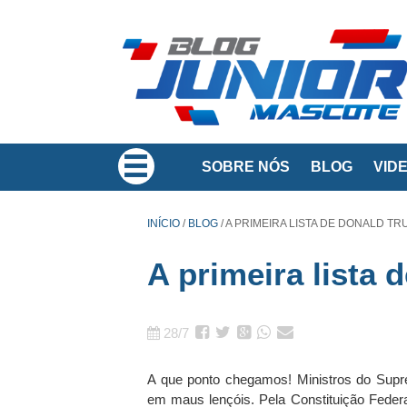
SOBRE NÓS
BLOG
VID
INÍCIO
/
BLOG
/
A PRIMEIRA LISTA DE DONALD T
A primeira list
28/7
A que ponto chegamos! Ministros do Supr
em maus lençóis. Pela Constituição Federa