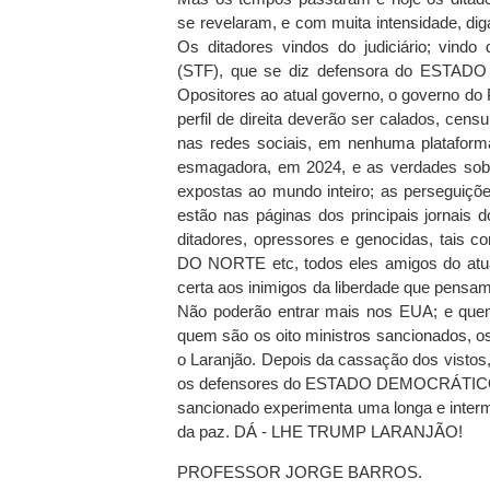
se revelaram, e com muita intensidade, di
Os ditadores vindos do judiciário; vind
(STF), que se diz defensora do EST
Opositores ao atual governo, o governo do 
perfil de direita deverão ser calados, cen
nas redes sociais, em nenhuma plataforma 
esmagadora, em 2024, e as verdades sobre
expostas ao mundo inteiro; as perseguiçõe
estão nas páginas dos principais jornais 
ditadores, opressores e genocidas, t
DO NORTE etc, todos eles amigos do atua
certa aos inimigos da liberdade que pensam
Não poderão entrar mais nos EUA; e quem
quem são os oito ministros sancionados, os
o Laranjão. Depois da cassação dos vistos,
os defensores do ESTADO DEMOCRÁTICO D
sancionado experimenta uma longa e intermi
da paz. DÁ - LHE TRUMP LARANJÃO!
PROFESSOR JORGE BARROS.