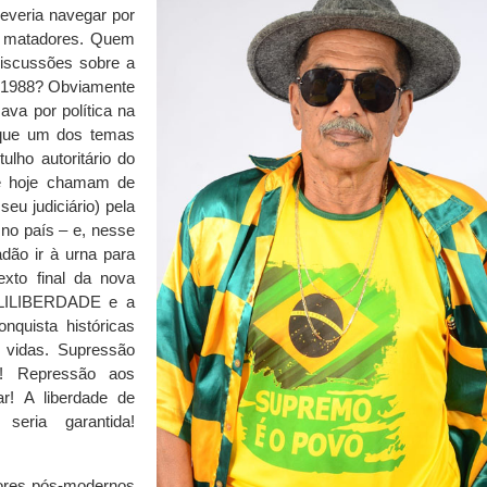
deveria navegar por
s matadores. Quem
iscussões sobre a
1988? Obviamente
ava por política na
 que um dos temas
lho autoritário do
de hoje chamam de
seu judiciário) pela
 no país – e, nesse
adão ir à urna para
exto final da nova
A LILIBERDADE e a
quista históricas
 vidas. Supressão
is! Repressão aos
ar! A liberdade de
seria garantida!
ores pós-modernos