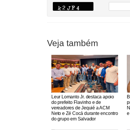
Veja também
Notícias Católicas
No
Leur Lomanto Jr. destaca apoio
B
do prefeito Flavinho e de
p
vereadores de Jequié a ACM
N
Neto e Zé Cocá durante encontro
e
do grupo em Salvador