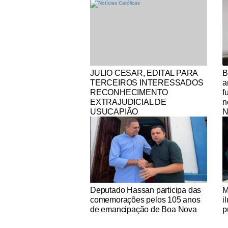
Notícias Católicas
No
JULIO CESAR, EDITAL PARA
B
TERCEIROS INTERESSADOS
a
RECONHECIMENTO
f
EXTRAJUDICIAL DE
n
USUCAPIÃO
N
Notícias Católicas
No
Deputado Hassan participa das
M
comemorações pelos 105 anos
i
de emancipação de Boa Nova
p