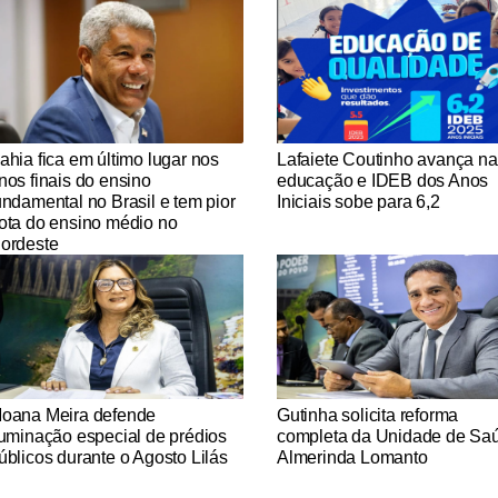
tícias Católicas
Notícias Católicas
ahia fica em último lugar nos
Lafaiete Coutinho avança na
nos finais do ensino
educação e IDEB dos Anos
undamental no Brasil e tem pior
Iniciais sobe para 6,2
ota do ensino médio no
ordeste
tícias Católicas
Notícias Católicas
oana Meira defende
Gutinha solicita reforma
luminação especial de prédios
completa da Unidade de Sa
úblicos durante o Agosto Lilás
Almerinda Lomanto