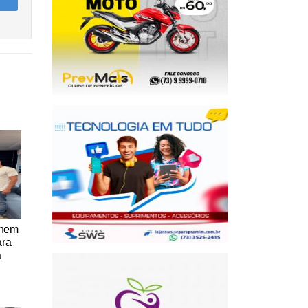
únem
ara
a