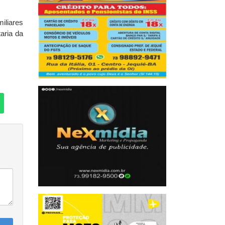
iliares
aria da