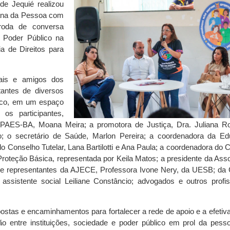
de Jequié realizou
ana da Pessoa com
 roda de conversa
 Poder Público na
ia de Direitos para
ais e amigos dos
antes de diversos
lico, em um espaço
 os participantes,
APAES-BA, Moana Meira; a promotora de Justiça, Dra. Juliana R
to; o secretário de Saúde, Marlon Pereira; a coordenadora da E
o Conselho Tutelar, Lana Bartilotti e Ana Paula; a coordenadora do
Proteção Básica, representada por Keila Matos; a presidente da Ass
 de representantes da AJECE, Professora Ivone Nery, da UESB; da
assistente social Leiliane Constâncio; advogados e outros profis
ostas e encaminhamentos para fortalecer a rede de apoio e a efetiv
ião entre instituições, sociedade e poder público em prol da pes