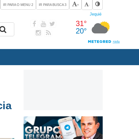
IR PARA O MENU
2
IR PARA BUSCA
3
+
-
cia