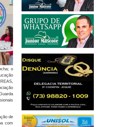
ocha; o
ducação
 CREAS,
ociação
 Guarda
sionais
ação de
soa com