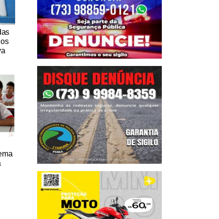
das
nos
va
tema
a