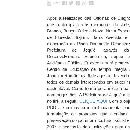
22/7
Após a realização das Oficinas de Diagnó
que contemplaram os moradores da sede,
Branco, Boaçu, Oriente Novo, Nova Esperan
de Florestal, Itajuru, Barra Avenida e 
elaboração do Plano Diretor de Desenvol
Prefeitura de Jequié, através da
Desenvolvimento Econômico, segue 
Audiência Pública. O evento será promovi
Centro de Educação de Tempo Integral 
Joaquim Romão, dia 6 de agosto, devendo re
todos os demais interessados em sugerir 
sustentável. Como forma de ampliar a par
com sugestões. A Prefeitura de Jequié dispo
no link a seguir:
CLIQUE AQUI
Com o objet
PDDU é um instrumento fundamental para
formulação de propostas que atendam
preservação do patrimônio cultural, social
2007 e necessita de atualizações para o