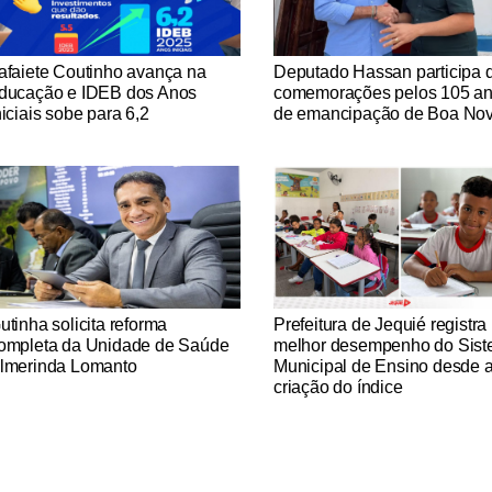
tícias Católicas
Notícias Católicas
afaiete Coutinho avança na
Deputado Hassan participa 
ducação e IDEB dos Anos
comemorações pelos 105 a
niciais sobe para 6,2
de emancipação de Boa No
tícias Católicas
Notícias Católicas
utinha solicita reforma
Prefeitura de Jequié registra
ompleta da Unidade de Saúde
melhor desempenho do Sis
lmerinda Lomanto
Municipal de Ensino desde 
criação do índice