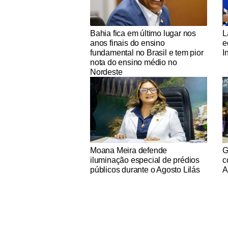
Notícias Católicas
No
Bahia fica em último lugar nos
L
anos finais do ensino
e
fundamental no Brasil e tem pior
I
nota do ensino médio no
Nordeste
Notícias Católicas
No
Moana Meira defende
G
iluminação especial de prédios
c
públicos durante o Agosto Lilás
A