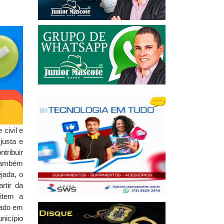
civil e
justa e
tribuir
 também
jada, o
rtir da
item a
vado em
nicípio