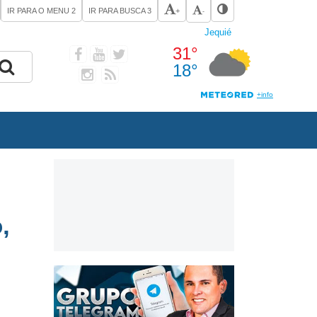
IR PARA O MENU
2
IR PARA BUSCA
3
+
-
,