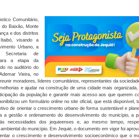
stico Comunitário,
 do Baixão, Monte
ça e dos distritos
Itaibó, visando a
vimento Urbano, a
 Secretaria de
para a etapa da
do no auditório do
Ademar Vieira, no
unir moradores, líderes comunitários, representantes da sociedade 
melhorias e ajudar na construção de uma cidade mais organizada, 
ticipação da população e garantir mais acesso aos que querem con
nibilizou um formulário online no site oficial, que está disponível,
ivo de orientar o crescimento urbano de forma sustentável e plane
 a gestão e ordenamento do desenvolvimento do município, a pa
 às necessidades dos jequieenses e, ao mesmo tempo, respe
 e ambiental do município. Em Jequié, o documento em vigor foi apro
rientar o crescimento e desenvolvimento socioeconômico que o mu