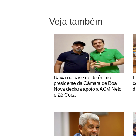
Veja também
Notícias Católicas
No
Baixa na base de Jerônimo:
L
presidente da Câmara de Boa
c
Nova declara apoio a ACM Neto
d
e Zé Cocá