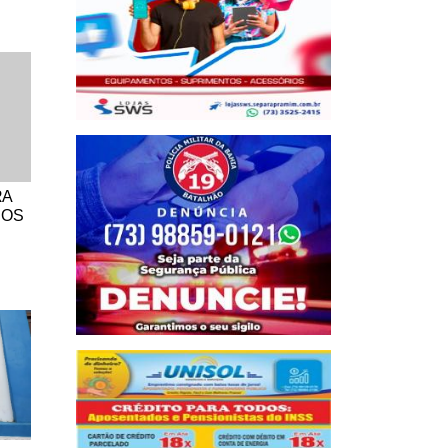
RA
DOS