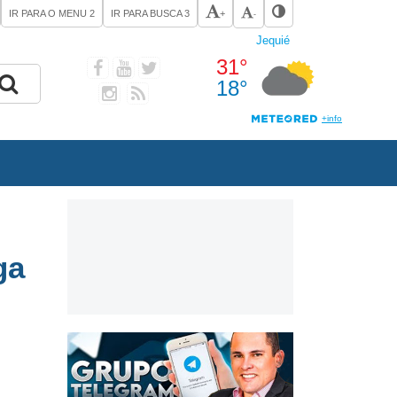
IR PARA O MENU
2
IR PARA BUSCA
3
+
-
ga