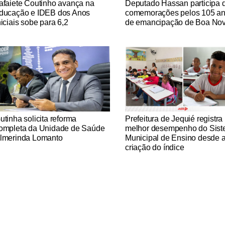
afaiete Coutinho avança na
Deputado Hassan participa 
ducação e IDEB dos Anos
comemorações pelos 105 a
niciais sobe para 6,2
de emancipação de Boa No
tícias Católicas
Notícias Católicas
utinha solicita reforma
Prefeitura de Jequié registra
ompleta da Unidade de Saúde
melhor desempenho do Sis
lmerinda Lomanto
Municipal de Ensino desde 
criação do índice