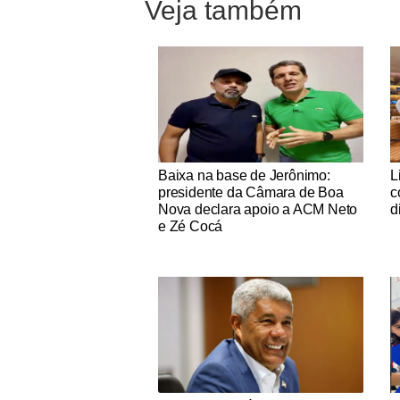
Veja também
Notícias Católicas
No
Baixa na base de Jerônimo:
L
presidente da Câmara de Boa
c
Nova declara apoio a ACM Neto
d
e Zé Cocá
Notícias Católicas
No