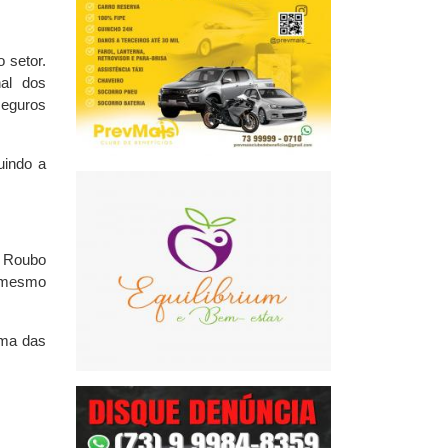
 setor.
al dos
seguros
uindo a
e Roubo
o mesmo
uma das