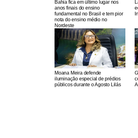
Bahia fica em último lugar nos
L
anos finais do ensino
e
fundamental no Brasil e tem pior
I
nota do ensino médio no
Nordeste
Notícias Católicas
No
Moana Meira defende
G
iluminação especial de prédios
c
públicos durante o Agosto Lilás
A