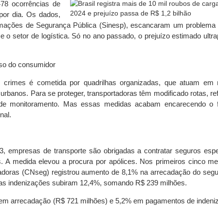
78 ocorrências de
or dia. Os dados,
ormações de Segurança Pública (Sinesp), escancaram um problema
e o setor de logística. Só no ano passado, o prejuízo estimado ultr
lso do consumidor
s crimes é cometida por quadrilhas organizadas, que atuam em 
 urbanos. Para se proteger, transportadoras têm modificado rotas, re
 de monitoramento. Mas essas medidas acabam encarecendo o f
nal.
3, empresas de transporte são obrigadas a contratar seguros espe
. A medida elevou a procura por apólices. Nos primeiros cinco m
adoras (CNseg) registrou aumento de 8,1% na arrecadação do seg
as indenizações subiram 12,4%, somando R$ 239 milhões.
m arrecadação (R$ 721 milhões) e 5,2% em pagamentos de indeni