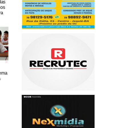
das
nos
va
tema
a