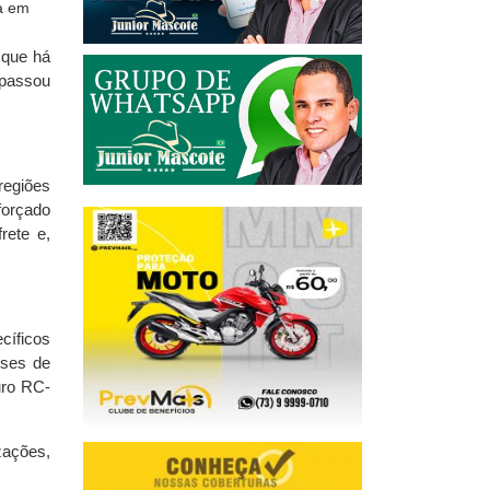
 que há
apassou
regiões
forçado
rete e,
cíficos
eses de
uro RC-
zações,