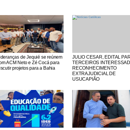
tícias Católicas
Notícias Católicas
ideranças de Jequié se reúnem
JULIO CESAR, EDITAL PA
om ACM Neto e Zé Cocá para
TERCEIROS INTERESSA
iscutir projetos para a Bahia
RECONHECIMENTO
EXTRAJUDICIAL DE
USUCAPIÃO
tícias Católicas
Notícias Católicas