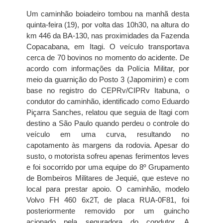
Um caminhão boiadeiro tombou na manhã desta
quinta-feira (19), por volta das 10h30, na altura do
km 446 da BA-130, nas proximidades da Fazenda
Copacabana, em Itagi. O veículo transportava
cerca de 70 bovinos no momento do acidente. De
acordo com informações da Polícia Militar, por
meio da guarnição do Posto 3 (Japomirim) e com
base no registro do CEPRv/CIPRv Itabuna, o
condutor do caminhão, identificado como Eduardo
Piçarra Sanches, relatou que seguia de Itagi com
destino a São Paulo quando perdeu o controle do
veículo em uma curva, resultando no
capotamento às margens da rodovia. Apesar do
susto, o motorista sofreu apenas ferimentos leves
e foi socorrido por uma equipe do 8º Grupamento
de Bombeiros Militares de Jequié, que esteve no
local para prestar apoio. O caminhão, modelo
Volvo FH 460 6x2T, de placa RUA-0F81, foi
posteriormente removido por um guincho
acionado pela seguradora do condutor. A