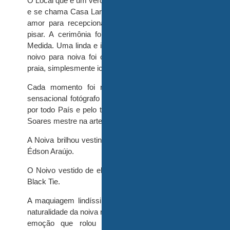
O Local que é um verdadeiro paraíso aqui na terra
e se chama Casa Laranja, cheio de aconchego e
amor para recepcionar cada convidado que ali
pisar. A cerimônia foi embalada pelo som Sob
Medida. Uma linda e impressionante surpresa do
noivo para noiva foi o Black Piano de calda na
praia, simplesmente icônico e emocionante.
Cada momento foi registrado pelas lentes do
sensacional fotógrafo Taironny Maia reconhecido
por todo País e pelo talentoso Filmmaker Newdo
Soares mestre na arte em capturar emoção.
A Noiva brilhou vestindo a assinatura do Estilista
Édson Araújo.
O Noivo vestido de elegância com assinatura da
Black Tie.
A maquiagem lindíssima ressaltando a beleza e
naturalidade da noiva resistente a cada lágrima de
emoção que rolou foi feita pelas mãos da