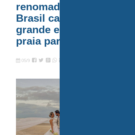
renomado por todo
Brasil casa em
grande estilo em
praia paradisíaca
05/9