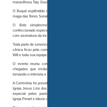
maravilhosa Taty Gouveia.
O Buquê esplêndido com Rosas Callas feita pela
maga das flores Sonati.
O Bolo simplesmente uma obra de arte
confeccionado especialmente para este momento
com assinatura da incrível Laura Cabral.
Toda parte de sonorização, estrutural e iluminação
cênica ficou pela competência do maravilhoso Dj
Will e toda sua equipe.
O evento reuniu convidados e familiares mais
chegados que irmãos de modo bem singular,
tornando-o intimista e com a frequência do amor.
A Cerimônia foi presidida pelo Pastor Hamilton da
Igreja Jesus Lírio dos Vales e teve a participação
especial pelos pastores Roberto Santana da
Igreja Peniel e Idezio de Itagi.