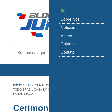
+
-
×
Sobre Nós
Notícias
Videos
Colunas
Contato
INÍCIO
/
BLOG
/
CERIMONIALISTA RENOMADO POR
TODO BRASIL CASA EM GRANDE ESTILO EM PRAIA
PARADISÍACA
Cerimonialista