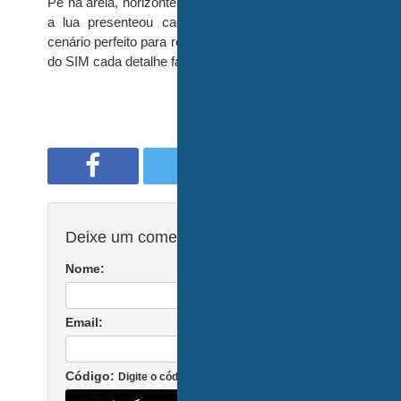
Pé na areia, horizonte aberto e uma noite em que
a lua presenteou cada um com seu brilho, o
cenário perfeito para realizar sonhos, pois na hora
do SIM cada detalhe faz a diferença.
Deixe um comentário:
Nome:
Email:
Código:
Digite o código no campo ao lado