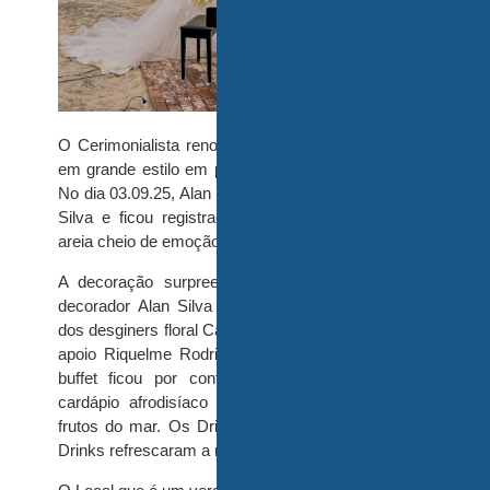
O Cerimonialista renomado por todo Brasil casa
em grande estilo em praia paradisíaca de Ilhéus.
No dia 03.09.25, Alan Silva se casou com Leliana
Silva e ficou registrado um lindo evento pé na
areia cheio de emoção.
A decoração surpreendente feita pelo também
decorador Alan Silva com participação especial
dos desginers floral Caio Novaes, Duillio Garcia e
apoio Riquelme Rodrigues impactou a todos. O
buffet ficou por conta de Valdete Rosa com
cardápio afrodisíaco principal como Lagosta e
frutos do mar. Os Drinks e Coquetéis da Speed
Drinks refrescaram a noite.