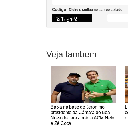
Código:
Digite o código no campo ao lado
Veja também
Notícias Católicas
No
Baixa na base de Jerônimo:
L
presidente da Câmara de Boa
c
Nova declara apoio a ACM Neto
d
e Zé Cocá