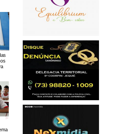
das
nos
va
tema