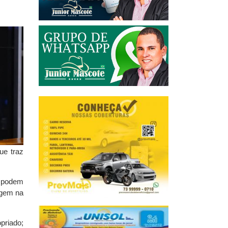
ue traz
e podem
agem na
priado;