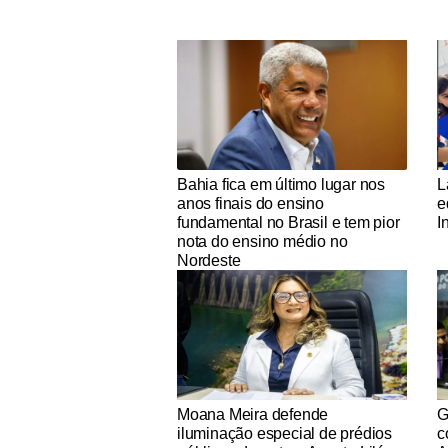
Notícias Católicas
No
Bahia fica em último lugar nos
L
anos finais do ensino
e
fundamental no Brasil e tem pior
I
nota do ensino médio no
Nordeste
Notícias Católicas
No
Moana Meira defende
G
iluminação especial de prédios
c