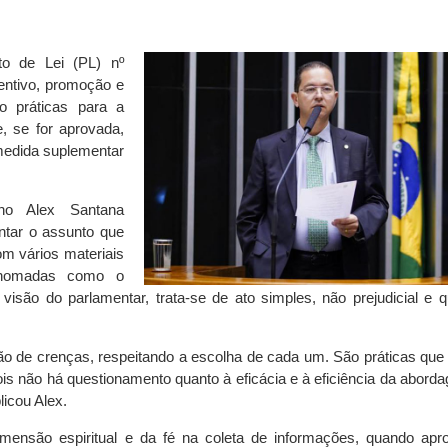
to de Lei (PL) nº
entivo, promoção e
o práticas para a
, se for aprovada,
 medida suplementar
ano Alex Santana
ntar o assunto que
om vários materiais
renomadas como o
são do parlamentar, trata-se de ato simples, não prejudicial e q
ição de crenças, respeitando a escolha de cada um. São práticas qu
pois não há questionamento quanto à eficácia e à eficiência da abord
licou Alex.
imensão espiritual e da fé na coleta de informações, quando apro