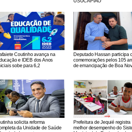
USUCAPIÃO
tícias Católicas
Notícias Católicas
afaiete Coutinho avança na
Deputado Hassan participa 
ducação e IDEB dos Anos
comemorações pelos 105 a
niciais sobe para 6,2
de emancipação de Boa No
tícias Católicas
Notícias Católicas
utinha solicita reforma
Prefeitura de Jequié registra
ompleta da Unidade de Saúde
melhor desempenho do Sis