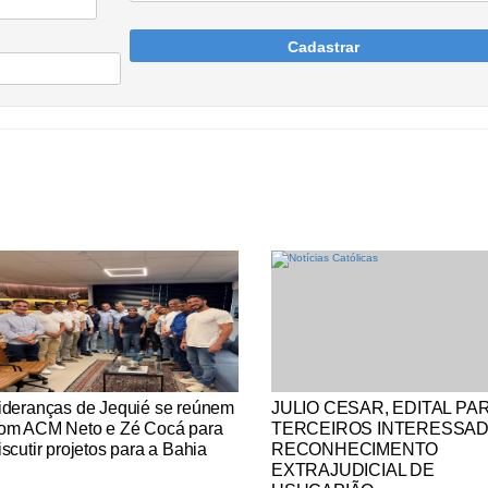
Cadastrar
tícias Católicas
Notícias Católicas
ideranças de Jequié se reúnem
JULIO CESAR, EDITAL PA
om ACM Neto e Zé Cocá para
TERCEIROS INTERESSA
iscutir projetos para a Bahia
RECONHECIMENTO
EXTRAJUDICIAL DE