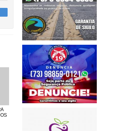
RA
DOS