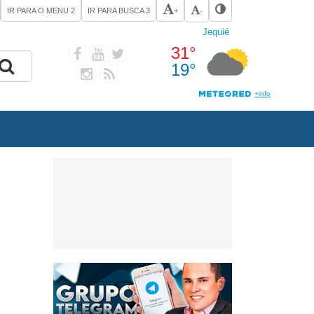
IR PARA O MENU
2
IR PARA BUSCA
3
+
-