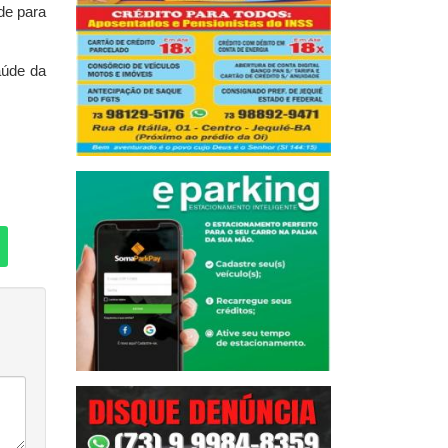
de para
aúde da