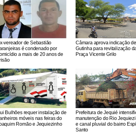
tícias Católicas
Notícias Católicas
x-vereador de Sebastião
Câmara aprova indicação d
aranjeiras é condenado por
Gutinha para revitalização d
omicídio a mais de 20 anos de
Praça Vicente Grilo
risão
tícias Católicas
Notícias Católicas
ui Bulhões requer instalação de
Prefeitura de Jequié intensif
anheiros móveis nas feiras do
manutenção do Rio Jequiez
oaquim Romão e Jequiezinho
e canal pluvial do bairro Espí
Santo