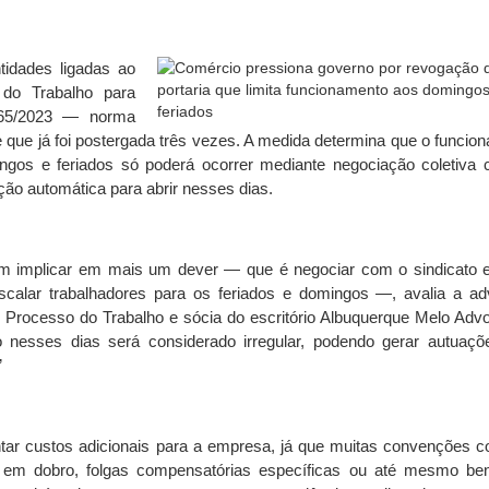
ntidades ligadas ao
do Trabalho para
.665/2023 — norma
e que já foi postergada três vezes. A medida determina que o funcio
ngos e feriados só poderá ocorrer mediante negociação coletiva
ação automática para abrir nesses dias.
 implicar em mais um dever — que é negociar com o sindicato e
scalar trabalhadores para os feriados e domingos —, avalia a a
 e Processo do Trabalho e sócia do escritório Albuquerque Melo Adv
 nesses dias será considerado irregular, podendo gerar autuaçõ
”
tar custos adicionais para a empresa, já que muitas convenções co
em dobro, folgas compensatórias específicas ou até mesmo ben