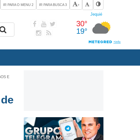
IR PARA O MENU
2
IR PARA BUSCA
3
+
-
GOS E
 de