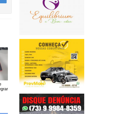
e
egrar