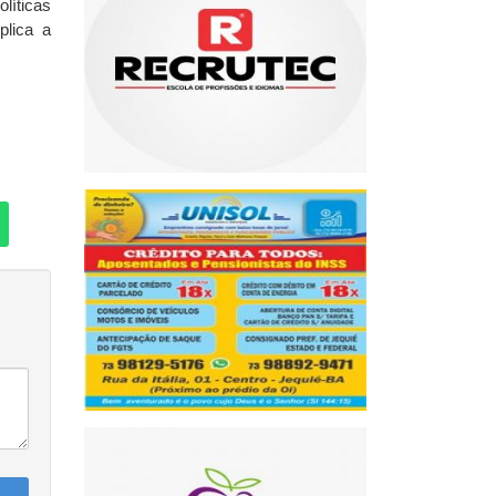
líticas
plica a