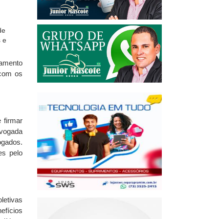
namento
 com os
 firmar
dvogada
ogados.
es pelo
letivas
efícios