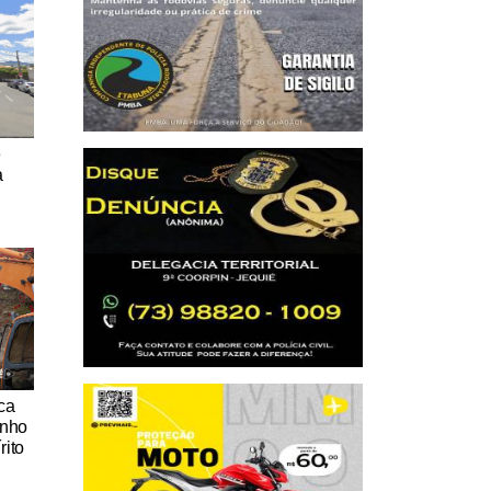
e
a
ica
inho
rito