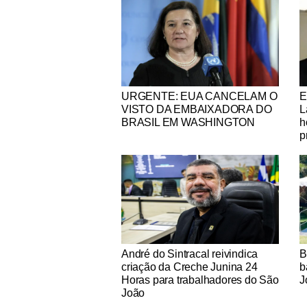
Notícias Católicas
No
URGENTE: EUA CANCELAM O
E
VISTO DA EMBAIXADORA DO
L
BRASIL EM WASHINGTON
h
p
Notícias Católicas
No
André do Sintracal reivindica
B
criação da Creche Junina 24
b
Horas para trabalhadores do São
J
João