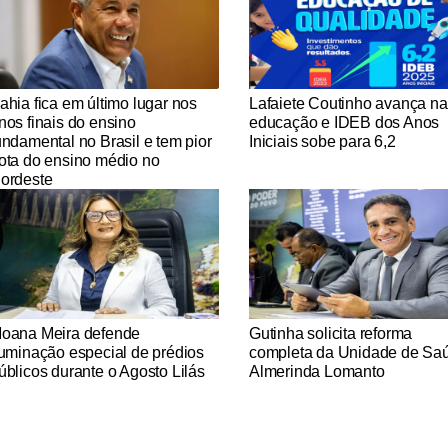
tícias Católicas
Notícias Católicas
ahia fica em último lugar nos
Lafaiete Coutinho avança na
nos finais do ensino
educação e IDEB dos Anos
undamental no Brasil e tem pior
Iniciais sobe para 6,2
ota do ensino médio no
ordeste
tícias Católicas
Notícias Católicas
oana Meira defende
Gutinha solicita reforma
luminação especial de prédios
completa da Unidade de Sa
úblicos durante o Agosto Lilás
Almerinda Lomanto