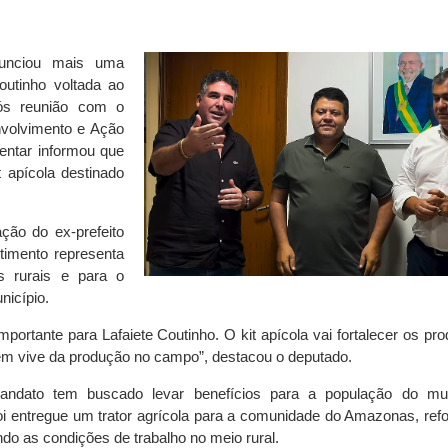
nunciou mais uma
outinho voltada ao
Após reunião com o
nvolvimento e Ação
entar informou que
 apícola destinado
ão do ex-prefeito
timento representa
s rurais e para o
nicípio.
tante para Lafaiete Coutinho. O kit apícola vai fortalecer os pro
em vive da produção no campo”, destacou o deputado.
andato tem buscado levar benefícios para a população do mun
i entregue um trator agrícola para a comunidade do Amazonas, ref
ndo as condições de trabalho no meio rural.