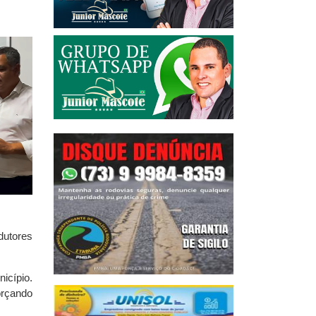
dutores
icípio.
orçando