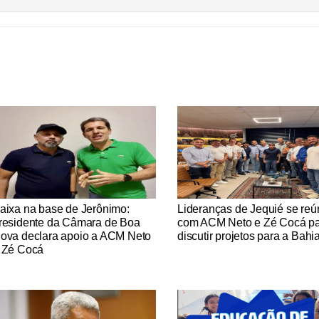
tícias Católicas
Notícias Católicas
aixa na base de Jerônimo:
Lideranças de Jequié se re
residente da Câmara de Boa
com ACM Neto e Zé Cocá p
ova declara apoio a ACM Neto
discutir projetos para a Bahi
 Zé Cocá