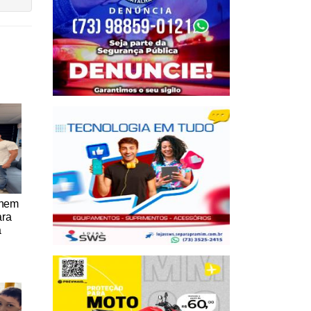
únem
ara
a