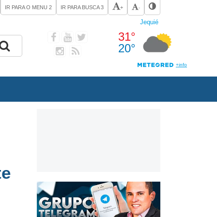
IR PARA O MENU
2
IR PARA BUSCA
3
+
-
te