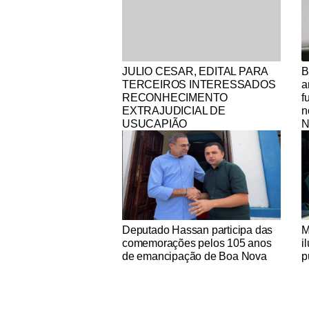
Notícias Católicas
No
JULIO CESAR, EDITAL PARA
B
TERCEIROS INTERESSADOS
a
RECONHECIMENTO
f
EXTRAJUDICIAL DE
n
USUCAPIÃO
N
Notícias Católicas
No
Deputado Hassan participa das
M
comemorações pelos 105 anos
i
de emancipação de Boa Nova
p