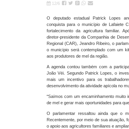
12/6
O deputado estadual Patrick Lopes a
conquista para o município de Lafaiete C
fortalecimento da agricultura familiar. 
diretor-presidente da Companhia de Dese
Regional (CAR), Jeandro Ribeiro, o parlam
o município será contemplado com um kit
aos produtores de mel da região.
A agenda contou também com a participaç
João Véi. Segundo Patrick Lopes, o inves
mais um incentivo para os trabalhadore
desenvolvimento da atividade apícola no mu
“Saímos com um encaminhamento muito impor
de mel e gerar mais oportunidades para qu
O parlamentar ressaltou ainda que o m
Recentemente, por meio de sua atuação, fo
o apoio aos agricultores familiares e amplia