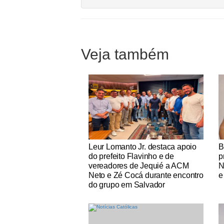
Veja também
Notícias Católicas
No
Leur Lomanto Jr. destaca apoio
B
do prefeito Flavinho e de
p
vereadores de Jequié a ACM
N
Neto e Zé Cocá durante encontro
e
do grupo em Salvador