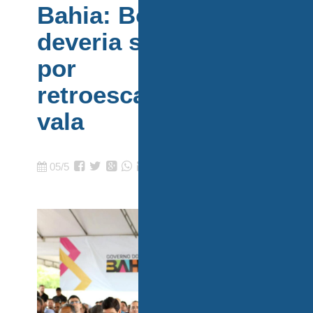
Bahia: Bolsonaro
deveria ser jogado
por
retroescavadeira na
vala
05/5