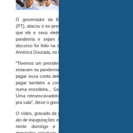
O governador da Bahia, Jeronimo Rodrigues
(PT), atacou o ex-presidente Bolsonaro e sugeriu
que ele e seus eleitores “paguem a conta” da
pandemia e sejam levados “para a vala”. O
discurso foi feito na sexta-feira (2) na cidade de
América Dourada, no interior do estado.
“Tivemos um presidente que sorria daqueles que
estavam na pandemia sentindo falta de ar. Ele vai
pagar essa conta dele, e quem votou nele podia
pagar também a conta. Fazia no pacote. Bota
numa enxedeira... Sabe o que é um enxedeira?
Uma retroescavadeira. Bota e leva todo mundo
pra vala”, disse o governador.
O vídeo, gravado da plateia que acompanhava o
ato de inaugurações e entregas, passou a circular
neste domingo e gerou repercussão. Os
deputados estaduais Diego Castro e Leandro de