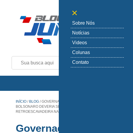
+
-
×
Sobre Nós
Notícias
Videos
Colunas
Contato
INÍCIO
/
BLOG
/
GOVERNADOR DA BAHIA:
BOLSONARO DEVERIA SER JOGADO POR
RETROESCAVADEIRA NA VALA
Governador da