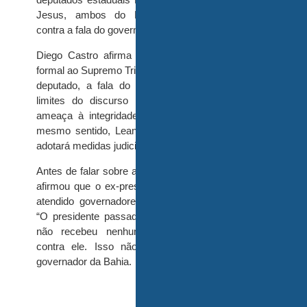
Jesus, ambos do PL, prometeram medidas
contra a fala do governador.
Diego Castro afirma que encaminhou denúncia
formal ao Supremo Tribunal Federal (STF). Para o
deputado, a fala do governador “ultrapassa os
limites do discurso político e representa uma
ameaça à integridade física de opositores”. No
mesmo sentido, Leandro de Jesus afirmou que
adotará medidas judiciais sobre o caso.
Antes de falar sobre a pandemia, Jeronimo ainda
afirmou que o ex-presidente Bolsonaro não teria
atendido governadores durante o seu mandato.
“O presidente passado, aquele lá, o inominável,
não recebeu nenhum governador que votou
contra ele. Isso não é democracia”, disse o
governador da Bahia.