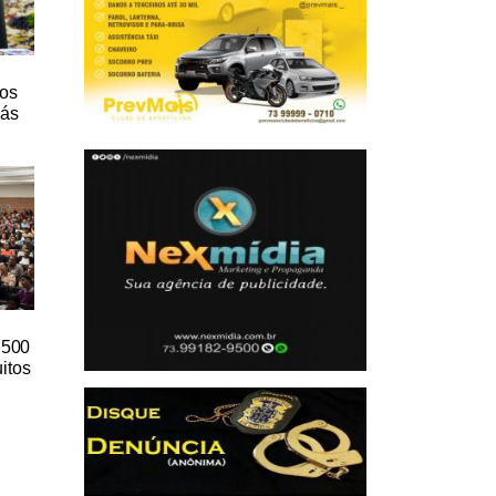
ios
lás
e 500
itos