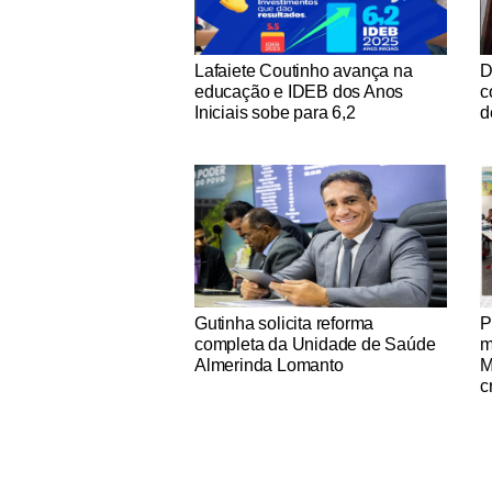
Notícias Católicas
No
Lafaiete Coutinho avança na
D
educação e IDEB dos Anos
c
Iniciais sobe para 6,2
d
Notícias Católicas
No
Gutinha solicita reforma
P
completa da Unidade de Saúde
m
Almerinda Lomanto
M
c