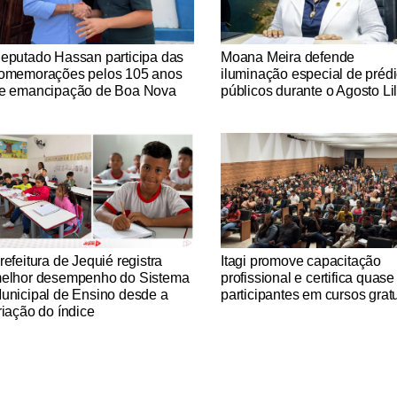
tícias Católicas
Notícias Católicas
eputado Hassan participa das
Moana Meira defende
omemorações pelos 105 anos
iluminação especial de préd
e emancipação de Boa Nova
públicos durante o Agosto Li
tícias Católicas
Notícias Católicas
refeitura de Jequié registra
Itagi promove capacitação
elhor desempenho do Sistema
profissional e certifica quas
unicipal de Ensino desde a
participantes em cursos gratu
riação do índice