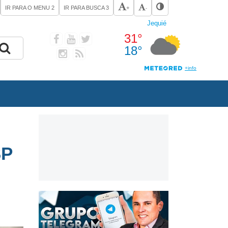
IR PARA O MENU
2
IR PARA BUSCA
3
+
-
SP