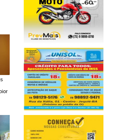
os
pior