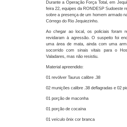
Durante a Operação Força Total, em Jequié
feira 22, equipes da RONDESP Sudoeste r
sobre a presença de um homem armado na
Córrego do Rio Jequiezinho.
Ao chegar ao local, os policiais foram r
revidaram à agressão. O suspeito foi en
uma área de mata, ainda com uma arma
socorrido com sinais vitais para o Hos
Valadares, mas não resistiu.
Material apreendido:
01 revólver Taurus calibre .38
02 munições calibre .38 deflagradas e 02 p
01 porção de maconha
01 porção de cocaína
01 veículo ônix cor branca