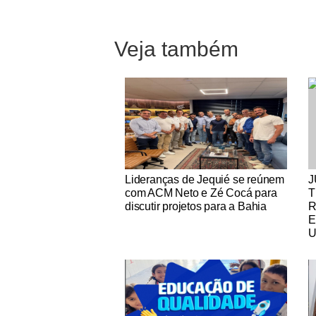
Veja também
Notícias Católicas
No
Lideranças de Jequié se reúnem
J
com ACM Neto e Zé Cocá para
T
discutir projetos para a Bahia
R
E
U