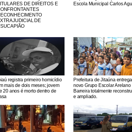
ITULARES DE DIREITOS E
Escola Municipal Carlos Agu
CONFRONTANTES
ECONHECIMENTO
XTRAJUDICIAL DE
SUCAPIÃO
tícias Católicas
Notícias Católicas
piaú registra primeiro homicídio
Prefeitura de Jitaúna entreg
m mais de dois meses; jovem
novo Grupo Escolar Arelano
e 20 anos é morto dentro de
Barreira totalmente reconstr
asa
e ampliado.