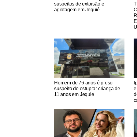
suspeitos de extorsão e
T
agiotagem em Jequié
R
E
U
Notícias Católicas
No
Homem de 76 anos é preso
I
suspeito de estuprar criança de
e
11 anos em Jequié
d
c