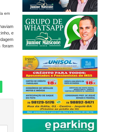
 haviam
inho, e
ordagem
s foram