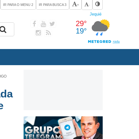
IR PARA O MENU
2
IR PARA BUSCA
3
+
-
OGO
ada
e