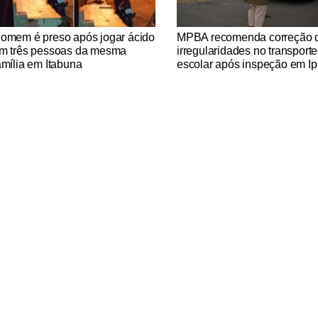
tícias Católicas
Notícias Católicas
omem é preso após jogar ácido
MPBA recomenda correção 
m três pessoas da mesma
irregularidades no transporte
amília em Itabuna
escolar após inspeção em Ip