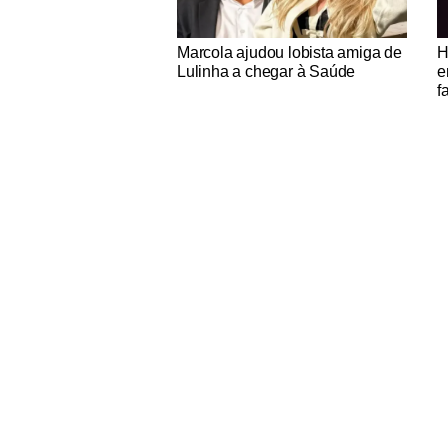
Notícias Católicas
No
Marcola ajudou lobista amiga de
H
Lulinha a chegar à Saúde
e
f