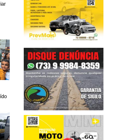
iar
a
uído