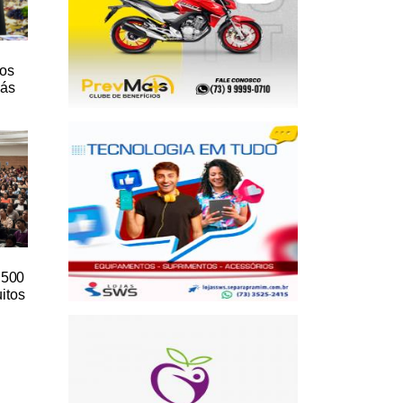
ios
lás
e 500
itos