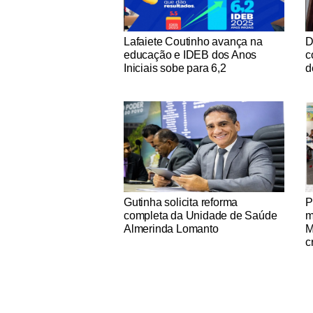
Notícias Católicas
No
Lafaiete Coutinho avança na
D
educação e IDEB dos Anos
c
Iniciais sobe para 6,2
d
Notícias Católicas
No
Gutinha solicita reforma
P
completa da Unidade de Saúde
m
Almerinda Lomanto
M
c