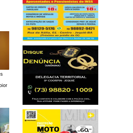
os
pior