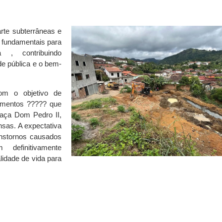
rte subterrâneas e
ão fundamentais para
a , contribuindo
de pública e o bem-
om o objetivo de
gamentos ????? que
aça Dom Pedro II,
sas. A expectativa
anstornos causados
 definitivamente
lidade de vida para