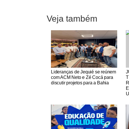
Veja também
Notícias Católicas
No
Lideranças de Jequié se reúnem
J
com ACM Neto e Zé Cocá para
T
discutir projetos para a Bahia
R
E
U