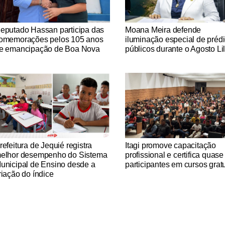
tícias Católicas
Notícias Católicas
eputado Hassan participa das
Moana Meira defende
omemorações pelos 105 anos
iluminação especial de préd
e emancipação de Boa Nova
públicos durante o Agosto Li
tícias Católicas
Notícias Católicas
refeitura de Jequié registra
Itagi promove capacitação
elhor desempenho do Sistema
profissional e certifica quas
unicipal de Ensino desde a
participantes em cursos gratu
riação do índice