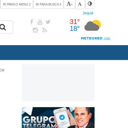
IR PARA O MENU
2
IR PARA BUSCA
3
+
-
UEM