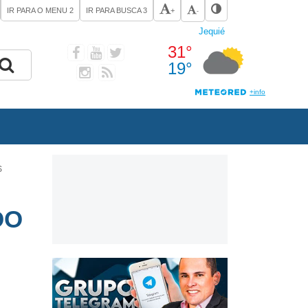
IR PARA O MENU
2
IR PARA BUSCA
3
+
-
S
DO