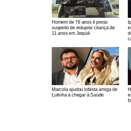
Notícias Católicas
No
Homem de 76 anos é preso
I
suspeito de estuprar criança de
e
11 anos em Jequié
d
c
Notícias Católicas
No
Marcola ajudou lobista amiga de
H
Lulinha a chegar à Saúde
e
f