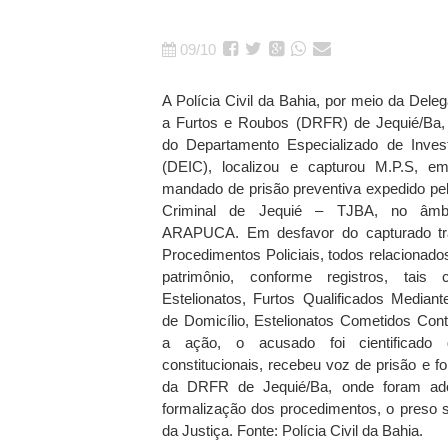
09/10
A Polícia Civil da Bahia, por meio da Del
a Furtos e Roubos (DRFR) de Jequié/Ba, 
do Departamento Especializado de Invest
(DEIC), localizou e capturou M.P.S, 
mandado de prisão preventiva expedido pel
Criminal de Jequié – TJBA, no âmb
ARAPUCA. Em desfavor do capturado tr
Procedimentos Policiais, todos relacionado
patrimônio, conforme registros, tais
Estelionatos, Furtos Qualificados Mediant
de Domicílio, Estelionatos Cometidos Cont
a ação, o acusado foi cientificado 
constitucionais, recebeu voz de prisão e f
da DRFR de Jequié/Ba, onde foram adota
formalização dos procedimentos, o preso 
da Justiça. Fonte: Polícia Civil da Bahia.