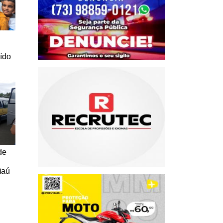
a
uído
de
iaú