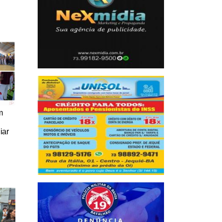
m
iar