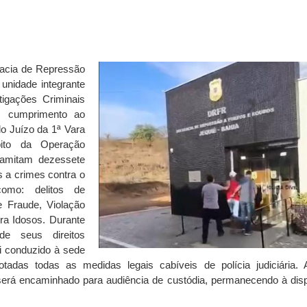
egacia de Repressão
unidade integrante
igações Criminais
em cumprimento ao
o Juízo da 1ª Vara
ito da Operação
amitam dezessete
s a crimes contra o
 como: delitos de
e Fraude, Violação
ra Idosos. Durante
de seus direitos
oi conduzido à sede
das todas as medidas legais cabíveis de polícia judiciária.
será encaminhado para audiência de custódia, permanecendo à dis