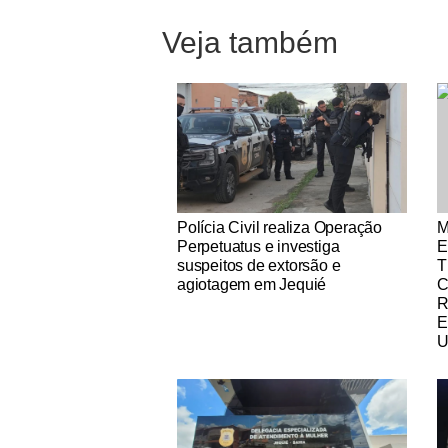
Veja também
Notícias Católicas
No
Polícia Civil realiza Operação
M
Perpetuatus e investiga
E
suspeitos de extorsão e
T
agiotagem em Jequié
R
E
U