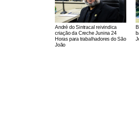
Notícias Católicas
No
André do Sintracal reivindica
B
criação da Creche Junina 24
b
Horas para trabalhadores do São
J
João