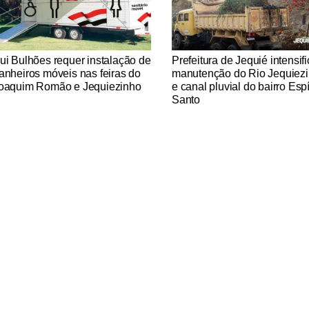
tícias Católicas
Notícias Católicas
ui Bulhões requer instalação de
Prefeitura de Jequié intensif
anheiros móveis nas feiras do
manutenção do Rio Jequiez
oaquim Romão e Jequiezinho
e canal pluvial do bairro Espí
Santo