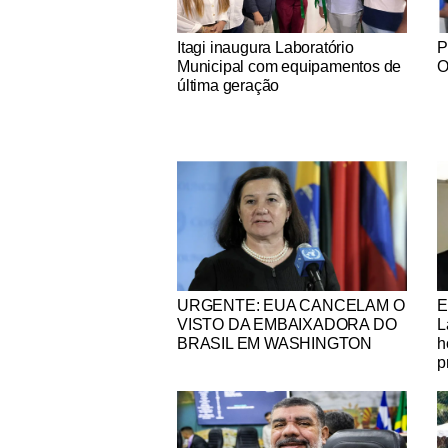
Notícias Católicas
No
Itagi inaugura Laboratório
P
Municipal com equipamentos de
O
última geração
Notícias Católicas
No
URGENTE: EUA CANCELAM O
E
VISTO DA EMBAIXADORA DO
L
BRASIL EM WASHINGTON
h
p