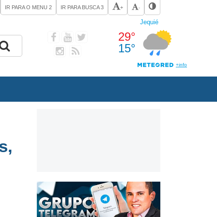
IR PARA O MENU
2
IR PARA BUSCA
3
+
-
s,