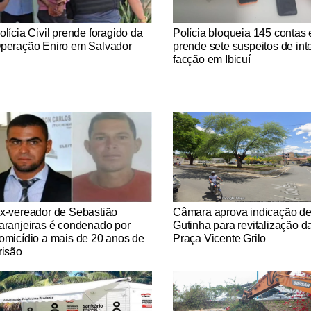
tícias Católicas
Notícias Católicas
olícia Civil prende foragido da
Polícia bloqueia 145 contas 
peração Eniro em Salvador
prende sete suspeitos de int
facção em Ibicuí
tícias Católicas
Notícias Católicas
x-vereador de Sebastião
Câmara aprova indicação d
aranjeiras é condenado por
Gutinha para revitalização d
omicídio a mais de 20 anos de
Praça Vicente Grilo
risão