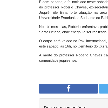
É com pesar que foi noticiado neste sábado
do professor Robério Chaves, ex-secretá
Jequié. Ele tinha forte atuação na ár
Universidade Estadual do Sudoeste da Bah
Nos últimos dias, Robério enfrentava prob
Santa Helena, onde chegou a ser realizad
O corpo será velado na Pax Internacional,
este sábado, às 16h, no Cemitério do Curra
A morte do professor Robério Chaves cau
comunidade jequieense.
Deixe um comentário: