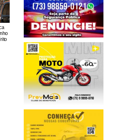
ica
inho
rito