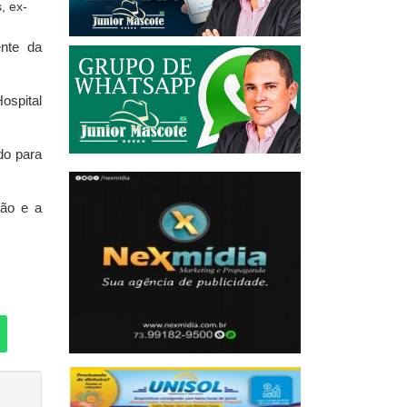
ente da
ospital
do para
são e a