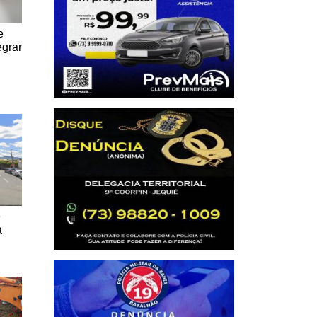
e
egrar
e
a