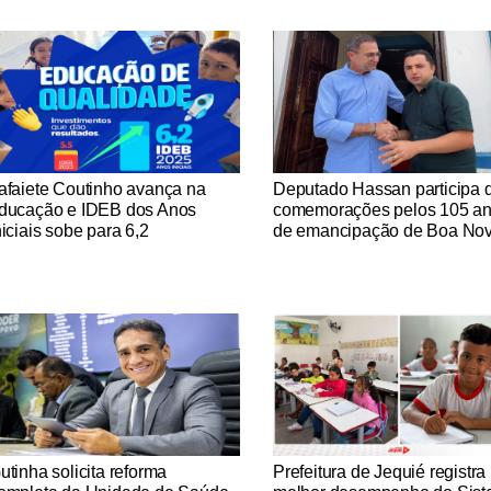
tícias Católicas
Notícias Católicas
afaiete Coutinho avança na
Deputado Hassan participa 
ducação e IDEB dos Anos
comemorações pelos 105 a
niciais sobe para 6,2
de emancipação de Boa No
tícias Católicas
Notícias Católicas
utinha solicita reforma
Prefeitura de Jequié registra