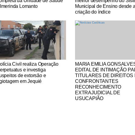
ompleta da Unidade de Saúde
melhor desempenho do Sis
lmerinda Lomanto
Municipal de Ensino desde 
criação do índice
tícias Católicas
Notícias Católicas
olícia Civil realiza Operação
MARIA EMILIA GONSALVES
erpetuatus e investiga
EDITAL DE INTIMAÇÃO P
uspeitos de extorsão e
TITULARES DE DIREITOS 
giotagem em Jequié
CONFRONTANTES
RECONHECIMENTO
EXTRAJUDICIAL DE
USUCAPIÃO