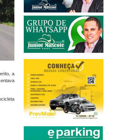
rito, a
sentava
cicleta