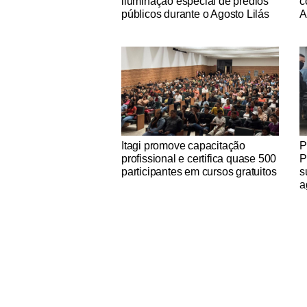
iluminação especial de prédios
c
públicos durante o Agosto Lilás
A
Notícias Católicas
No
Itagi promove capacitação
P
profissional e certifica quase 500
P
participantes em cursos gratuitos
s
a