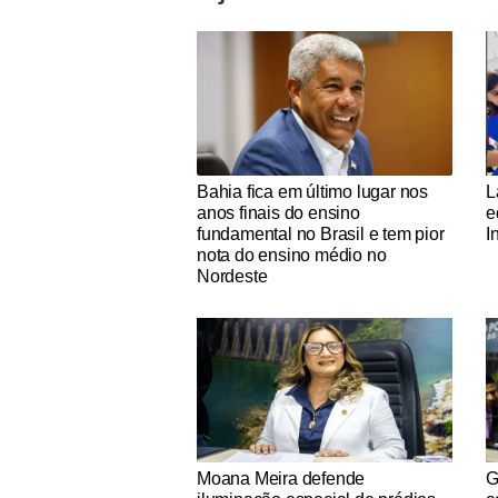
Notícias Católicas
No
Bahia fica em último lugar nos
L
anos finais do ensino
e
fundamental no Brasil e tem pior
I
nota do ensino médio no
Nordeste
Notícias Católicas
No
Moana Meira defende
G