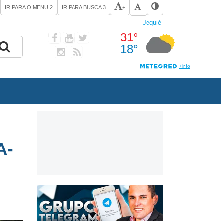
IR PARA O MENU
2
IR PARA BUSCA
3
+
-
A-