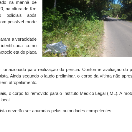
trado na manhã de
20, na altura do Km
s policiais após
 com possível morte
taram a veracidade
identificada como
otocicleta de placa
oi acionado para realização da perícia. Conforme avaliação do pe
pista. Ainda segundo o laudo preliminar, o corpo da vítima não apre
sem atropelamento.
is, o corpo foi removido para o Instituto Médico Legal (IML). A moto
local.
pista deverão ser apuradas pelas autoridades competentes.