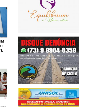
das
nos
va