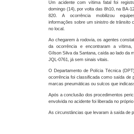
Um acidente com vítima fatal foi regis
domingo (14), por volta das 8h10, na BA-1
820. A ocorrência mobilizou equipe
informações sobre um sinistro de trânsito
no local.
Ao chegarem à rodovia, os agentes consta
da ocorrência e encontraram a vítima, 
Gílson Silva da Santana, caída ao lado da m
JQL-0761, já sem sinais vitais.
O Departamento de Polícia Técnica (DPT) f
ocorrência foi classificada como saída de 
marcas pneumáticas ou sulcos que indicas
Após a conclusão dos procedimentos pericia
envolvida no acidente foi liberada no próprio 
As circunstâncias que levaram à saída de 