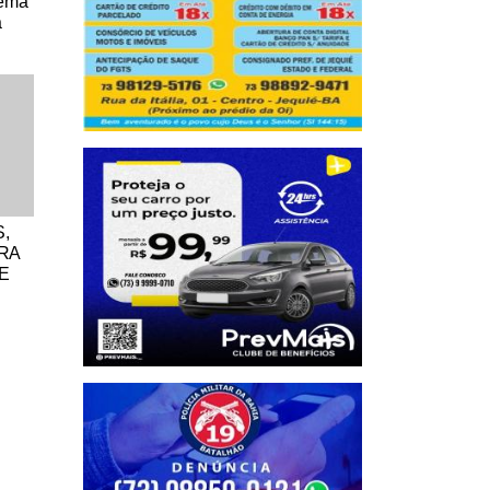
tema
a
,
ARA
E