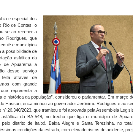
hia e especial dos
o Rio de Contas, o
ou-se ao receber a
mo Rodrigues, que
equié e municípios
 a possibilidade de
tação asfáltica da
io de Apuarema a
ção desse serviço
 feita através de
damos com grande
 que representa a
 e histórica da população”, considerou o parlamentar. Em março d
do Hassan, encaminhou ao governador Jerônimo Rodrigues e ao sec
de nº 26.340/2023, que tramitou e foi aprovada pela Assembleia Legisl
o asfáltica da BA-549, no trecho que liga o município de Apua
lo distrito de Itaibó, Baixa Alegre e Santa Terezinha, no tota
éssimas condições da estrada, com elevado riscos de acidente, prej