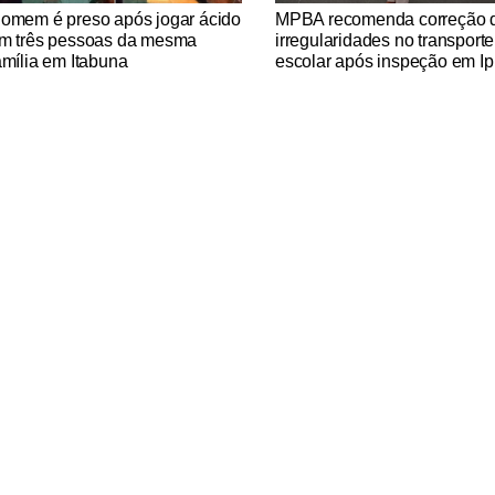
tícias Católicas
Notícias Católicas
omem é preso após jogar ácido
MPBA recomenda correção 
m três pessoas da mesma
irregularidades no transporte
amília em Itabuna
escolar após inspeção em Ip