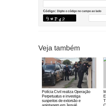
Código:
Digite o código no campo ao lado
Veja também
Notícias Católicas
No
Polícia Civil realiza Operação
M
Perpetuatus e investiga
E
suspeitos de extorsão e
T
agiotagem em Jequié