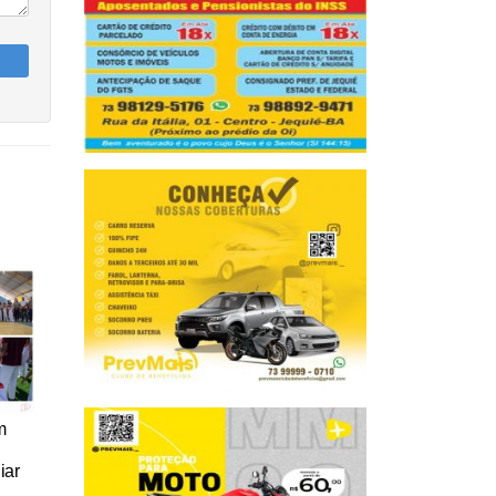
m
iar