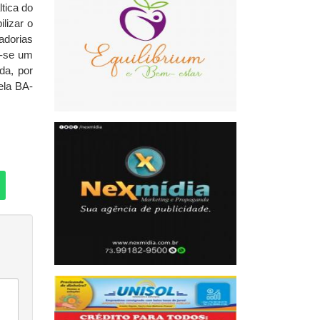
ltica do
lizar o
adorias
m-se um
da, por
ela BA-