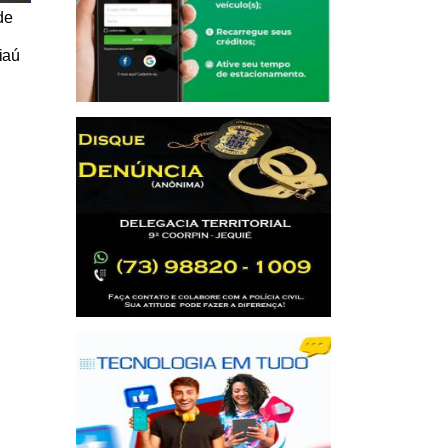
de
iaú