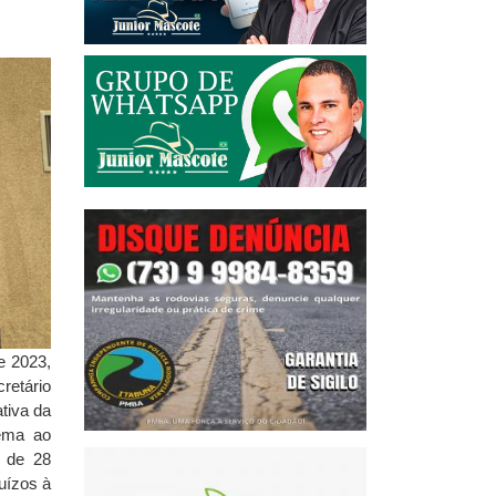
e 2023,
retário
ativa da
rema ao
l de 28
uízos à