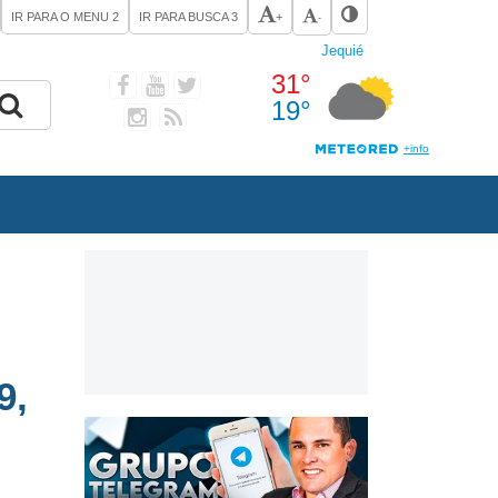
IR PARA O MENU
2
IR PARA BUSCA
3
+
-
9,