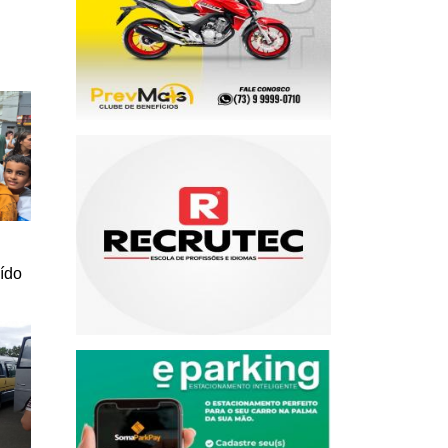
a
uído