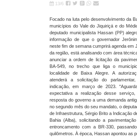
13/6
Focado na luta pelo desenvolvimento da Ba
municípios do Vale do Jiquiriçá e do Médi
deputado municipalista Hassan (PP) alegr
informação de que o governador Jerôni
neste fim de semana cumprirá agenda em J
da região, está analisando com área técnica
anunciar a ordem de licitação da pavimen
BA-549, no trecho que liga o municíp
localidade de Baixa Alegre. A autoriza
atenderá a solicitação do parlamentar,
indicação, em março de 2023. “Aguar
expectativa a realização desse serviço,
resposta do governo a uma demanda antiga
no segundo mês do seu mandato, o deputa
de Infraestrutura, Sérgio Brito a Indicação 
Bahia (Alba), solicitando a pavimentaçã
entroncamento com a BR-330, passando pe
quilômetros. À época, Hassan apontou as p