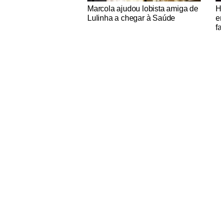
Notícias Católicas
No
Marcola ajudou lobista amiga de
H
Lulinha a chegar à Saúde
e
f