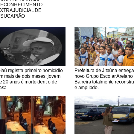
ECONHECIMENTO
XTRAJUDICIAL DE
SUCAPIÃO
tícias Católicas
Notícias Católicas
piaú registra primeiro homicídio
Prefeitura de Jitaúna entreg
m mais de dois meses; jovem
novo Grupo Escolar Arelano
e 20 anos é morto dentro de
Barreira totalmente reconstr
asa
e ampliado.