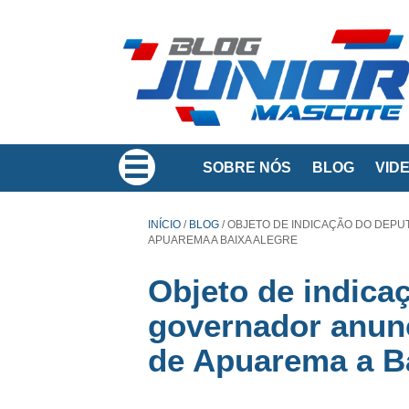
SOBRE NÓS
BLOG
VID
INÍCIO
/
BLOG
/
OBJETO DE INDICAÇÃO DO DEPUT
APUAREMA A BAIXA ALEGRE
Objeto de indica
governador anun
de Apuarema a B