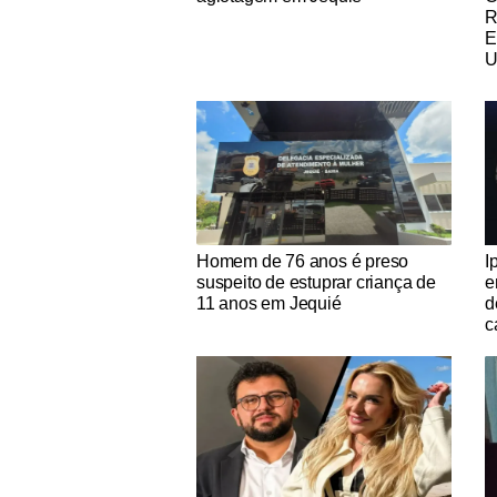
R
E
U
Notícias Católicas
No
Homem de 76 anos é preso
I
suspeito de estuprar criança de
e
11 anos em Jequié
d
c