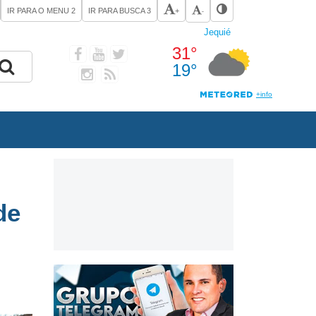
IR PARA O MENU
2
IR PARA BUSCA
3
+
-
de