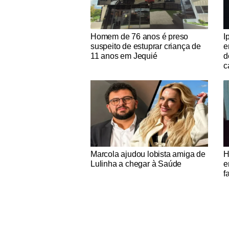
Notícias Católicas
No
Homem de 76 anos é preso
I
suspeito de estuprar criança de
e
11 anos em Jequié
d
c
Notícias Católicas
No
Marcola ajudou lobista amiga de
H
Lulinha a chegar à Saúde
e
f