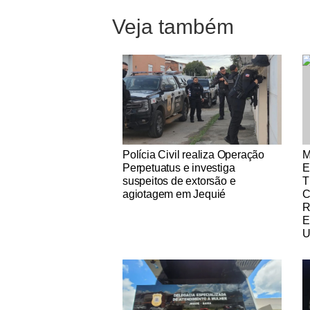
Veja também
Notícias Católicas
No
Polícia Civil realiza Operação
M
Perpetuatus e investiga
E
suspeitos de extorsão e
T
agiotagem em Jequié
R
E
U