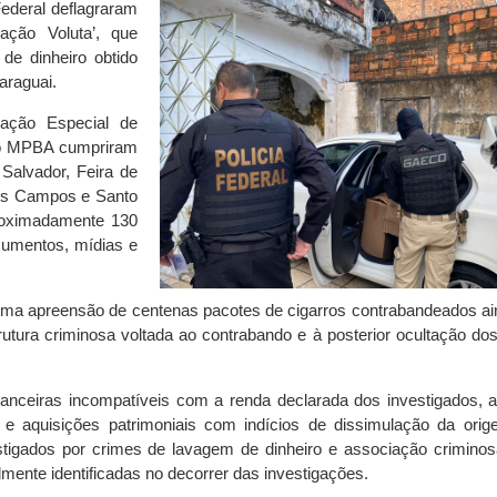
Federal deflagraram
ação Voluta’, que
de dinheiro obtido
araguai.
ação Especial de
do MPBA cumpriram
alvador, Feira de
os Campos e Santo
roximadamente 130
cumentos, mídias e
de uma apreensão de centenas pacotes de cigarros contrabandeados a
utura criminosa voltada ao contrabando e à posterior ocultação dos
nanceiras incompatíveis com a renda declarada dos investigados, 
as e aquisições patrimoniais com indícios de dissimulação da ori
stigados por crimes de lavagem de dinheiro e associação crimino
lmente identificadas no decorrer das investigações.