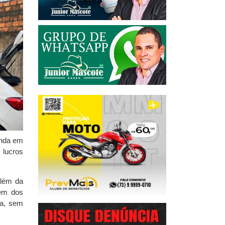
inda em
 lucros
além da
gem dos
sa, sem