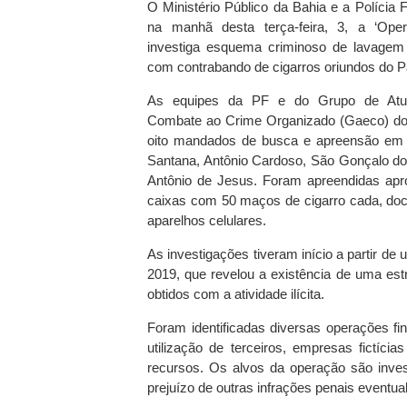
O Ministério Público da Bahia e a Polícia 
na manhã desta terça-feira, 3, a ‘Oper
investiga esquema criminoso de lavagem 
com contrabando de cigarros oriundos do P
As equipes da PF e do Grupo de Atu
Combate ao Crime Organizado (Gaeco) 
oito mandados de busca e apreensão em S
Santana, Antônio Cardoso, São Gonçalo d
Antônio de Jesus. Foram apreendidas ap
caixas com 50 maços de cigarro cada, do
aparelhos celulares.
As investigações tiveram início a partir 
2019, que revelou a existência de uma estr
obtidos com a atividade ilícita.
Foram identificadas diversas operações fi
utilização de terceiros, empresas fictíci
recursos. Os alvos da operação são inve
prejuízo de outras infrações penais eventua