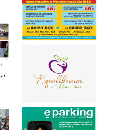
m
iar