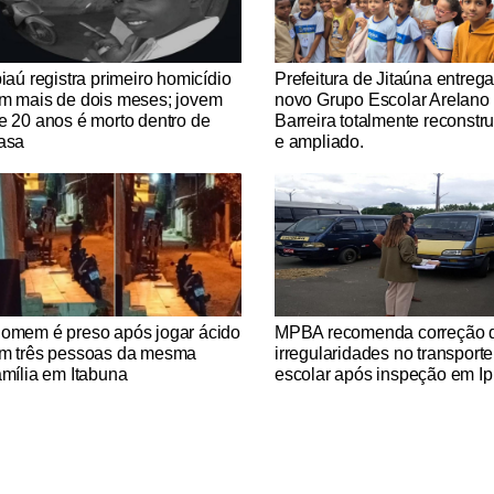
tícias Católicas
Notícias Católicas
piaú registra primeiro homicídio
Prefeitura de Jitaúna entreg
m mais de dois meses; jovem
novo Grupo Escolar Arelano
e 20 anos é morto dentro de
Barreira totalmente reconstr
asa
e ampliado.
tícias Católicas
Notícias Católicas
omem é preso após jogar ácido
MPBA recomenda correção 
m três pessoas da mesma
irregularidades no transporte
amília em Itabuna
escolar após inspeção em Ip