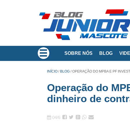
SOBRE NÓS
BLOG
VID
INÍCIO
/
BLOG
/
OPERAÇÃO DO MPBA E PF INVES
Operação do MPB
dinheiro de cont
04/6