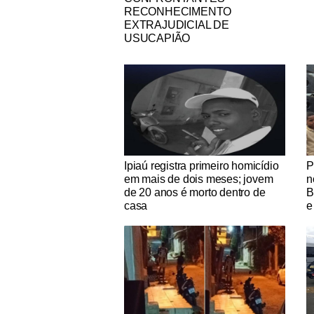
RECONHECIMENTO
EXTRAJUDICIAL DE
USUCAPIÃO
Notícias Católicas
No
Ipiaú registra primeiro homicídio
P
em mais de dois meses; jovem
n
de 20 anos é morto dentro de
B
casa
e