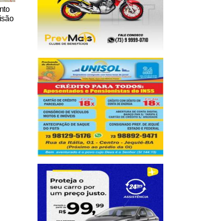
nto
isão