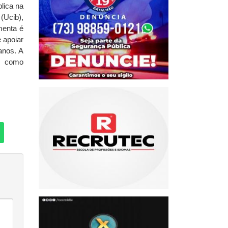
lica na
(Ucib),
menta é
e apoiar
anos. A
o como