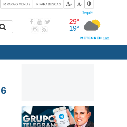
IR PARA O MENU
2
IR PARA BUSCA
3
+
-
 6