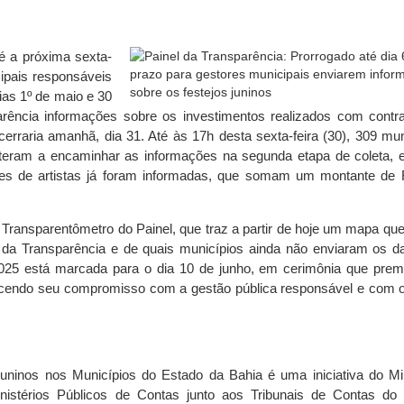
té a próxima sexta-
cipais responsáveis
dias 1º de maio e 30
arência informações sobre os investimentos realizados com contr
erraria amanhã, dia 31. Até às 17h desta sexta-feira (30), 309 mun
eram a encaminhar as informações na segunda etapa de coleta, 
ções de artistas já foram informadas, que somam um montante de
ansparentômetro do Painel, que traz a partir de hoje um mapa que f
o da Transparência e de quais municípios ainda não enviaram os d
 2025 está marcada para o dia 10 de junho, em cerimônia que prem
hecendo seu compromisso com a gestão pública responsável e com o 
uninos nos Municípios do Estado da Bahia é uma iniciativa do Min
nistérios Públicos de Contas junto aos Tribunais de Contas do