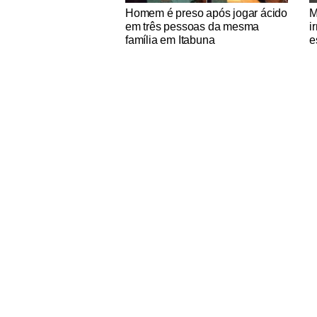
Notícias Católicas
No
Homem é preso após jogar ácido
M
em três pessoas da mesma
i
família em Itabuna
e