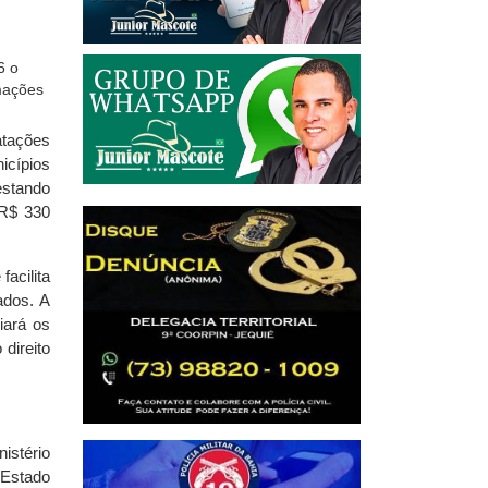
atações
icípios
estando
 R$ 330
acilita
ados. A
iará os
direito
istério
 Estado