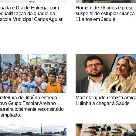
tícias Católicas
Notícias Católicas
uarta é Dia de Entrega: com
Homem de 76 anos é preso
equalificação da quadra da
suspeito de estuprar criança
scola Municipal Carlos Aguiar
11 anos em Jequié
tícias Católicas
Notícias Católicas
refeitura de Jitaúna entrega
Marcola ajudou lobista amig
ovo Grupo Escolar Arelano
Lulinha a chegar à Saúde
arreira totalmente reconstruído
 ampliado.