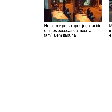
Notícias Católicas
No
Homem é preso após jogar ácido
M
em três pessoas da mesma
i
família em Itabuna
e