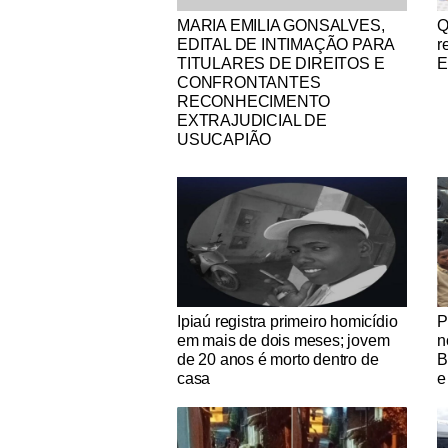
Notícias Católicas
No
MARIA EMILIA GONSALVES,
Q
EDITAL DE INTIMAÇÃO PARA
r
TITULARES DE DIREITOS E
E
CONFRONTANTES
RECONHECIMENTO
EXTRAJUDICIAL DE
USUCAPIÃO
Notícias Católicas
No
Ipiaú registra primeiro homicídio
P
em mais de dois meses; jovem
n
de 20 anos é morto dentro de
B
casa
e