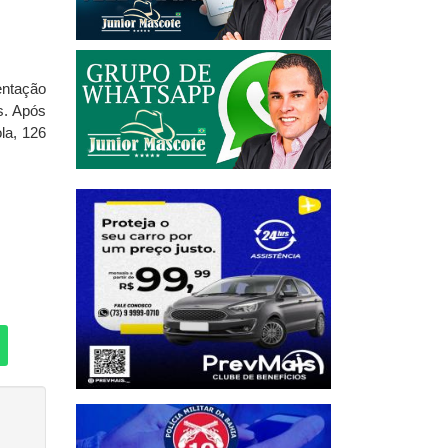
entação
s. Após
la, 126