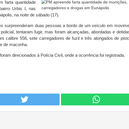
m farta quantidade
airro Urbis I, nas
polis, na noite de sábado (17).
ões surpreenderam duas pessoas a bordo de um veículo em movim
policial, tentaram fugir, mas foram alcançadas, abordadas e detida
 calibre 556, sete carregadores de fuzil e três alongados de pisto
te de maconha.
oram direcionados à Polícia Civil, onde a ocorrência foi registrada.