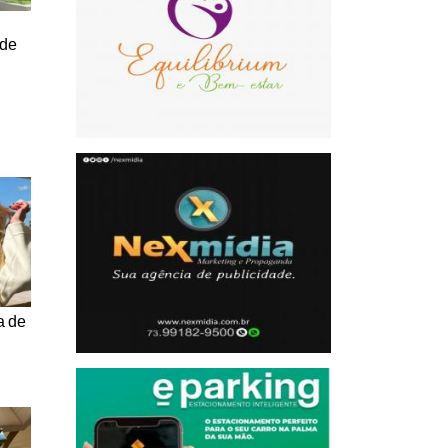
 de
a de