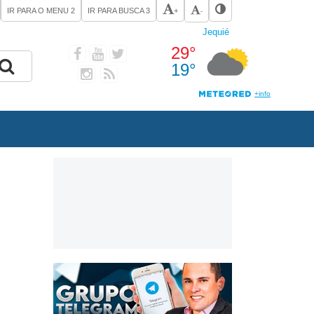
IR PARA O MENU
2
IR PARA BUSCA
3
+
-