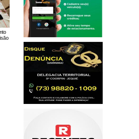
nto
isão