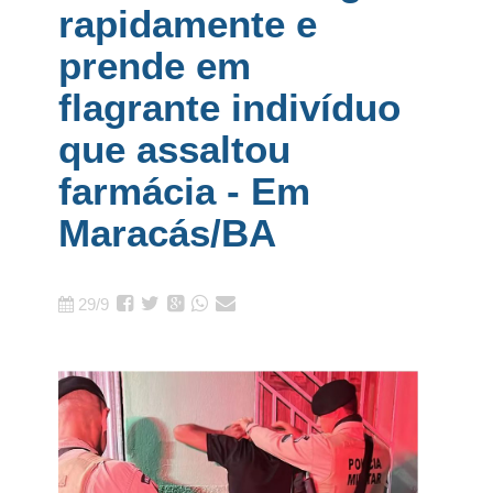
rapidamente e
prende em
flagrante indivíduo
que assaltou
farmácia - Em
Maracás/BA
29/9