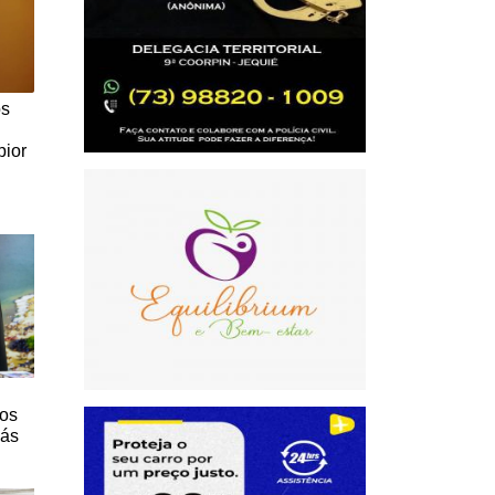
os
pior
ios
lás