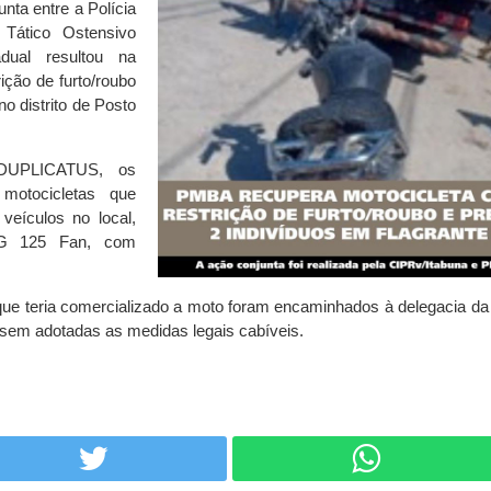
nta entre a Polícia
 Tático Ostensivo
adual resultou na
ção de furto/roubo
no distrito de Posto
 DUPLICATUS, os
 motocicletas que
veículos no local,
CG 125 Fan, com
que teria comercializado a moto foram encaminhados à delegacia da 
ssem adotadas as medidas legais cabíveis.