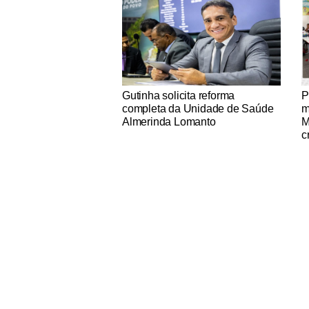
Notícias Católicas
No
Gutinha solicita reforma
P
completa da Unidade de Saúde
m
Almerinda Lomanto
M
c