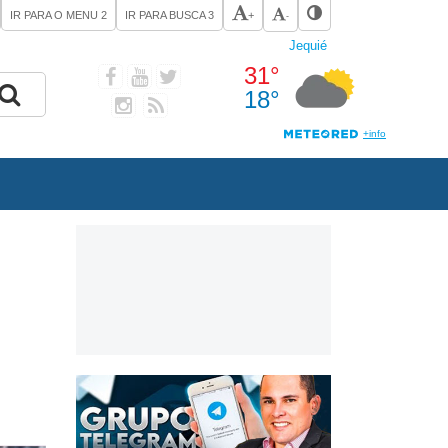
IR PARA O MENU
2
IR PARA BUSCA
3
+
-