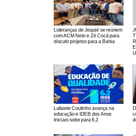
Notícias Católicas
No
Lideranças de Jequié se reúnem
J
com ACM Neto e Zé Cocá para
T
discutir projetos para a Bahia
R
E
U
Notícias Católicas
No
Lafaiete Coutinho avança na
D
educação e IDEB dos Anos
c
Iniciais sobe para 6,2
d