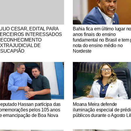
tícias Católicas
Notícias Católicas
ULIO CESAR, EDITAL PARA
Bahia fica em último lugar n
ERCEIROS INTERESSADOS
anos finais do ensino
ECONHECIMENTO
fundamental no Brasil e tem 
XTRAJUDICIAL DE
nota do ensino médio no
SUCAPIÃO
Nordeste
tícias Católicas
Notícias Católicas
eputado Hassan participa das
Moana Meira defende
omemorações pelos 105 anos
iluminação especial de préd
e emancipação de Boa Nova
públicos durante o Agosto Li