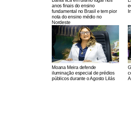
Bahia fica em último lugar nos
L
anos finais do ensino
e
fundamental no Brasil e tem pior
I
nota do ensino médio no
Nordeste
Notícias Católicas
No
Moana Meira defende
G
iluminação especial de prédios
c
públicos durante o Agosto Lilás
A