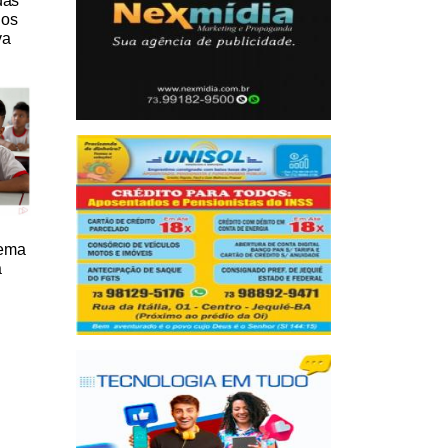
das
nos
va
tema
a