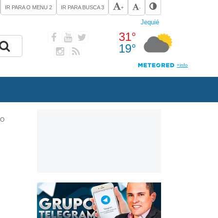
IR PARA O MENU
2
IR PARA BUSCA
3
+
-
ÃO