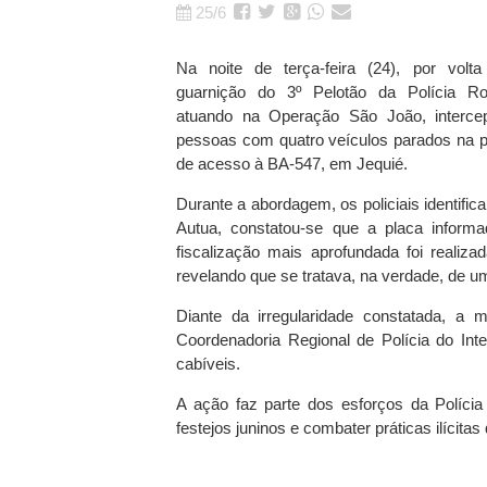
25/6
Na noite de terça-feira (24), por vol
guarnição do 3º Pelotão da Polícia Rod
atuando na Operação São João, interc
pessoas com quatro veículos parados na pi
de acesso à BA-547, em Jequié.
Durante a abordagem, os policiais identifi
Autua, constatou-se que a placa infor
fiscalização mais aprofundada foi real
revelando que se tratava, na verdade, d
Diante da irregularidade constatada, a 
Coordenadoria Regional de Polícia do In
cabíveis.
A ação faz parte dos esforços da Polícia
festejos juninos e combater práticas ilícit