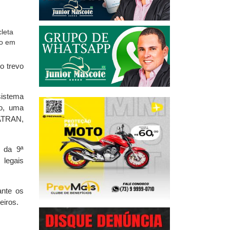
o trevo
sistema
o, uma
NATRAN,
l da 9ª
 legais
ante os
eiros.