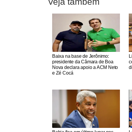
Veja também
Notícias Católicas
No
Baixa na base de Jerônimo:
L
presidente da Câmara de Boa
c
Nova declara apoio a ACM Neto
d
e Zé Cocá
Notícias Católicas
No