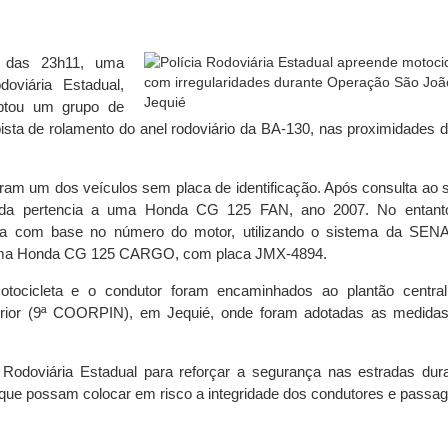
ta das 23h11, uma
oviária Estadual,
eptou um grupo de
sta de rolamento do anel rodoviário da BA-130, nas proximidades d
caram um dos veículos sem placa de identificação. Após consulta ao 
mada pertencia a uma Honda CG 125 FAN, ano 2007. No entant
izada com base no número do motor, utilizando o sistema da SE
e uma Honda CG 125 CARGO, com placa JMX-4894.
motocicleta e o condutor foram encaminhados ao plantão centra
terior (9ª COORPIN), em Jequié, onde foram adotadas as medidas
 Rodoviária Estadual para reforçar a segurança nas estradas dur
as que possam colocar em risco a integridade dos condutores e passag