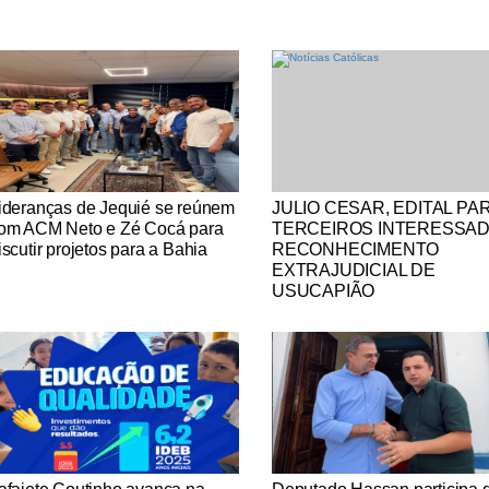
tícias Católicas
Notícias Católicas
ideranças de Jequié se reúnem
JULIO CESAR, EDITAL PA
om ACM Neto e Zé Cocá para
TERCEIROS INTERESSA
iscutir projetos para a Bahia
RECONHECIMENTO
EXTRAJUDICIAL DE
USUCAPIÃO
tícias Católicas
Notícias Católicas