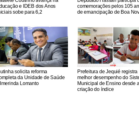
afaiete Coutinho avança na
Deputado Hassan participa 
ducação e IDEB dos Anos
comemorações pelos 105 a
niciais sobe para 6,2
de emancipação de Boa No
tícias Católicas
Notícias Católicas
utinha solicita reforma
Prefeitura de Jequié registra
ompleta da Unidade de Saúde
melhor desempenho do Sis
lmerinda Lomanto
Municipal de Ensino desde 
criação do índice