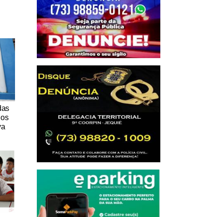
das
nos
va