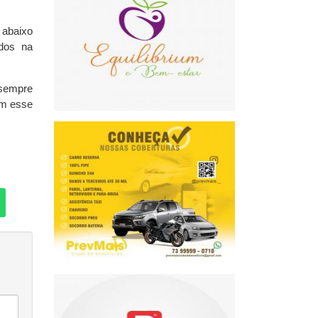
 abaixo
dos na
 sempre
am esse