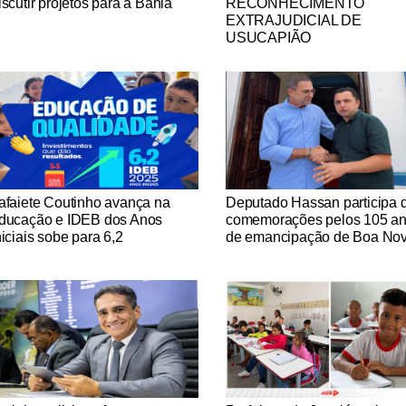
iscutir projetos para a Bahia
RECONHECIMENTO
EXTRAJUDICIAL DE
USUCAPIÃO
tícias Católicas
Notícias Católicas
afaiete Coutinho avança na
Deputado Hassan participa 
ducação e IDEB dos Anos
comemorações pelos 105 a
niciais sobe para 6,2
de emancipação de Boa No
tícias Católicas
Notícias Católicas