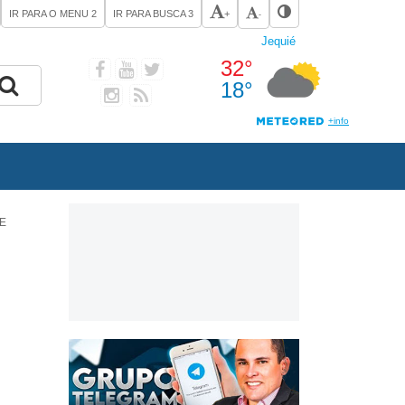
IR PARA O MENU
2
IR PARA BUSCA
3
+
-
E