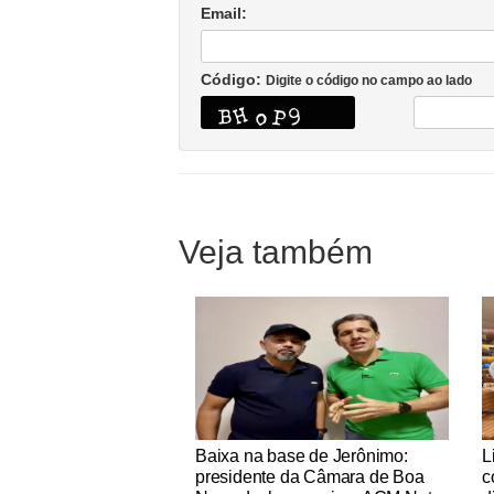
Email:
Código:
Digite o código no campo ao lado
Veja também
Notícias Católicas
No
Baixa na base de Jerônimo:
L
presidente da Câmara de Boa
c