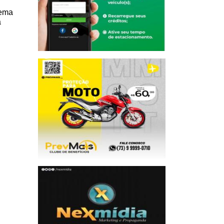
tema
a