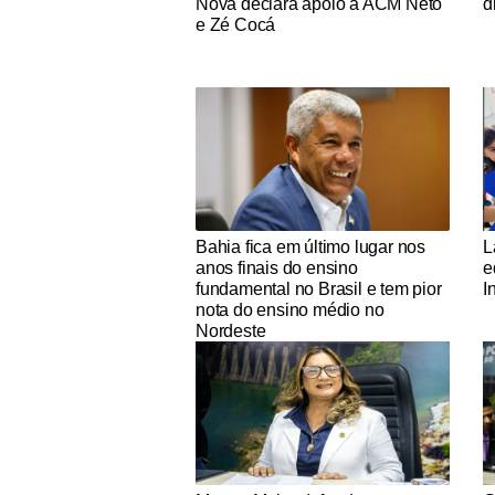
Nova declara apoio a ACM Neto
d
e Zé Cocá
Notícias Católicas
No
Bahia fica em último lugar nos
L
anos finais do ensino
e
fundamental no Brasil e tem pior
I
nota do ensino médio no
Nordeste
Notícias Católicas
No