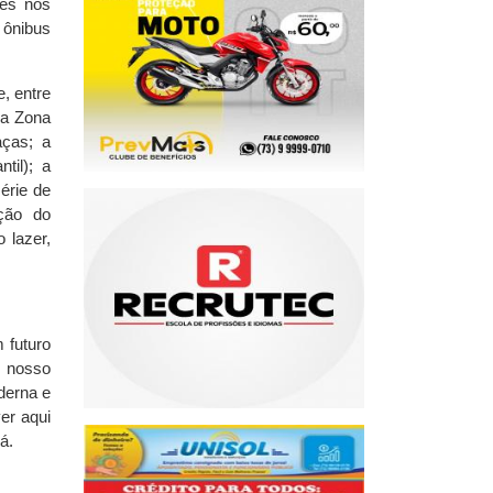
hes nos
 ônibus
, entre
na Zona
aças; a
til); a
érie de
ção do
 lazer,
 futuro
o nosso
derna e
er aqui
á.