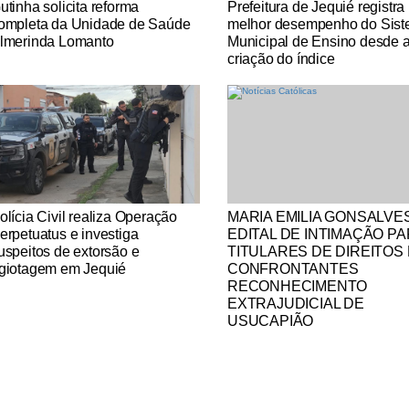
utinha solicita reforma
Prefeitura de Jequié registra
ompleta da Unidade de Saúde
melhor desempenho do Sis
lmerinda Lomanto
Municipal de Ensino desde 
criação do índice
tícias Católicas
Notícias Católicas
olícia Civil realiza Operação
MARIA EMILIA GONSALVES
erpetuatus e investiga
EDITAL DE INTIMAÇÃO P
uspeitos de extorsão e
TITULARES DE DIREITOS 
giotagem em Jequié
CONFRONTANTES
RECONHECIMENTO
EXTRAJUDICIAL DE
USUCAPIÃO