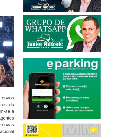
e novos
ores do
am-se a
agentes
e novas
acional