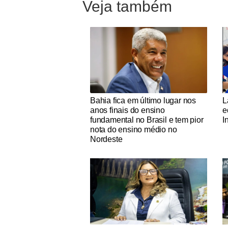
Veja também
Notícias Católicas
No
Bahia fica em último lugar nos
L
anos finais do ensino
e
fundamental no Brasil e tem pior
I
nota do ensino médio no
Nordeste
Notícias Católicas
No