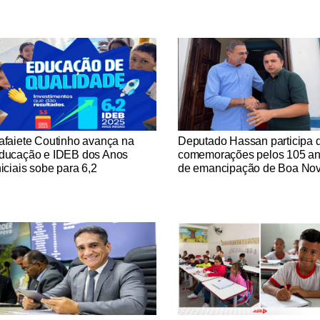
tícias Católicas
Notícias Católicas
afaiete Coutinho avança na
Deputado Hassan participa 
ducação e IDEB dos Anos
comemorações pelos 105 a
niciais sobe para 6,2
de emancipação de Boa No
tícias Católicas
Notícias Católicas