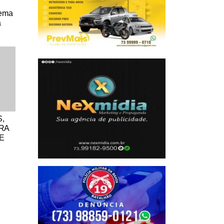
tema
a
,
ARA
E