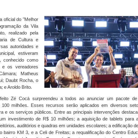
 oficial do "Melhor
ogramação da Vila
o, realizado pela
aria de Cultura e
sas autoridades e
icipal, estiveram
na, conhecido como
; e os vereadores
 Câmara; Matheus
ui; Daubt Rocha, o
 e Aroldo Brito.
refeito Zé Cocá surpreendeu a todos ao anunciar um pacote d
$ 100 milhões. Esses recursos serão aplicados em diversos set
ura e os serviços públicos. Entre as principais intervenções destac
 um investimento de R$ 10 milhões; a aquisição de tablets para 
eitórios, auditórios e quadras em unidades escolares; a edificação d
airro KM 3, e a Celi de Freitas; a requalificação do Centro Educ