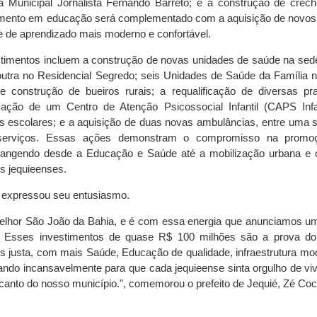
la Municipal Jornalista Fernando Barreto; e a construção de crec
timento em educação será complementado com a aquisição de novos
te de aprendizado mais moderno e confortável.
estimentos incluem a construção de novas unidades de saúde na sede
utra no Residencial Segredo; seis Unidades de Saúde da Família 
e construção de bueiros rurais; a requalificação de diversas pr
cação de um Centro de Atenção Psicossocial Infantil (CAPS Infan
 escolares; e a aquisição de duas novas ambulâncias, entre uma s
e serviços. Essas ações demonstram o compromisso na promo
brangendo desde a Educação e Saúde até a mobilização urbana e o
s jequieenses.
cá expressou seu entusiasmo.
elhor São João da Bahia, e é com essa energia que anunciamos um
. Esses investimentos de quase R$ 100 milhões são a prova d
 justa, com mais Saúde, Educação de qualidade, infraestrutura mo
ando incansavelmente para que cada jequieense sinta orgulho de viv
canto do nosso município.", comemorou o prefeito de Jequié, Zé Coc