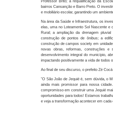
Professor Brito; a requalificação da Esco
bairros Cansanção e Barro Preto. O inves
e mobiliário escolar, garantindo um ambien
Na área da Saúde e Infraestrutura, os inv
elas, uma no Loteamento Sol Nascente e o
Rural; a ampliação da drenagem pluvial 
construção de pontos de ônibus; a edifi
construção de campos society em unidades
novas obras, reformas, construções 
desenvolvimento integral do município, a
impactando positivamente a vida de todos o
Ao final de seu discurso, o prefeito Zé Co
"O São João de Jequié é, sem dúvida, o M
ainda mais promissor para nossa cidade
compromisso em construir uma Jequié mais
oportunidades para todos! Estamos trabalh
e veja a transformação acontecer em cada 