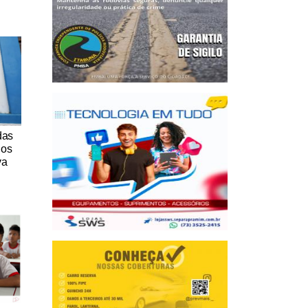
das
nos
va