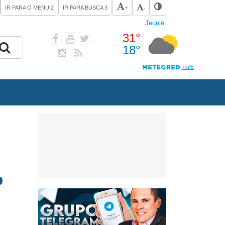
IR PARA O MENU
2
IR PARA BUSCA
3
+
-
o