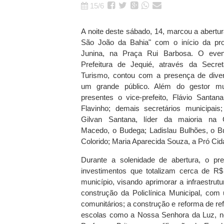
15/6
A noite deste sábado, 14, marcou a abertura
São João da Bahia" com o início da pr
Junina, na Praça Rui Barbosa. O event
Prefeitura de Jequié, através da Secret
Turismo, contou com a presença de diver
um grande público. Além do gestor mun
presentes o vice-prefeito, Flávio Santa
Flavinho; demais secretários municipais
Gilvan Santana, líder da maioria na
Macedo, o Budega; Ladislau Bulhões, o B
Colorido; Maria Aparecida Souza, a Pró Cida;
Durante a solenidade de abertura, o p
investimentos que totalizam cerca de R
município, visando aprimorar a infraestrut
construção da Policlínica Municipal, com
comunitários; a construção e reforma de ref
escolas como a Nossa Senhora da Luz, no b