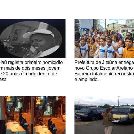
tícias Católicas
Notícias Católicas
piaú registra primeiro homicídio
Prefeitura de Jitaúna entreg
m mais de dois meses; jovem
novo Grupo Escolar Arelano
e 20 anos é morto dentro de
Barreira totalmente reconstr
asa
e ampliado.