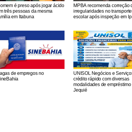
tícias Católicas
Notícias Católicas
omem é preso após jogar ácido
MPBA recomenda correção 
m três pessoas da mesma
irregularidades no transporte
amília em Itabuna
escolar após inspeção em Ip
tícias Católicas
Notícias Católicas
agas de empregos no
UNISOL Negócios e Serviço
ineBahia
crédito rápido com diversas
modalidades de empréstimo
Jequié