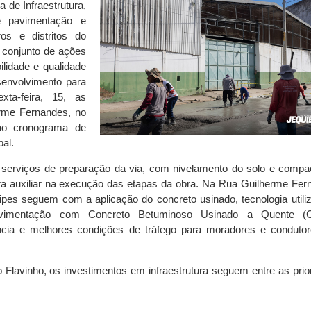
a de Infraestrutura,
 pavimentação e
os e distritos do
 conjunto de ações
ilidade e qualidade
senvolvimento para
xta-feira, 15, as
rme Fernandes, no
 ao cronograma de
al.
m serviços de preparação da via, com nivelamento do solo e compa
ra auxiliar na execução das etapas da obra. Na Rua Guilherme Fer
pes seguem com a aplicação do concreto usinado, tecnologia utili
vimentação com Concreto Betuminoso Usinado a Quente (
tência e melhores condições de tráfego para moradores e conduto
 Flavinho, os investimentos em infraestrutura seguem entre as prio