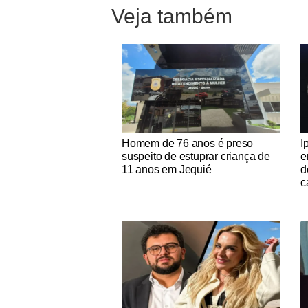
Veja também
Notícias Católicas
No
Homem de 76 anos é preso
I
suspeito de estuprar criança de
e
11 anos em Jequié
d
c