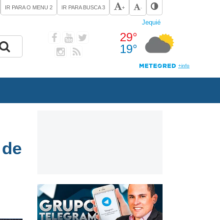
IR PARA O MENU
2
IR PARA BUSCA
3
+
-
 de