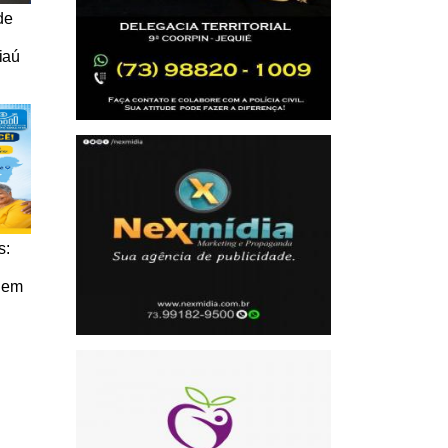
de
iaú
s:
 em