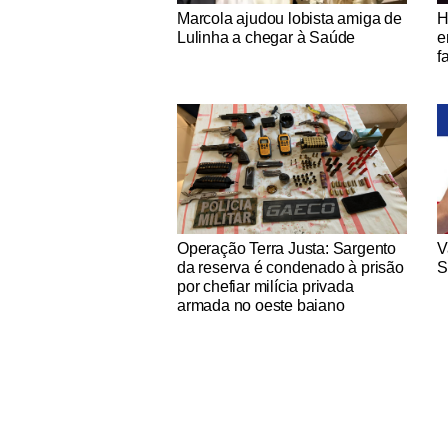
Notícias Católicas
No
Marcola ajudou lobista amiga de
H
Lulinha a chegar à Saúde
e
f
Notícias Católicas
No
Operação Terra Justa: Sargento
V
da reserva é condenado à prisão
S
por chefiar milícia privada
armada no oeste baiano