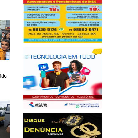
a
uído