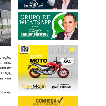
ctação,
nandes,
zada de
CBUQ),
res que
ridades