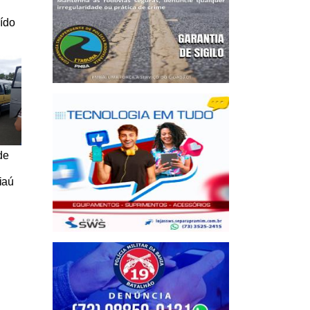
uído
de
iaú