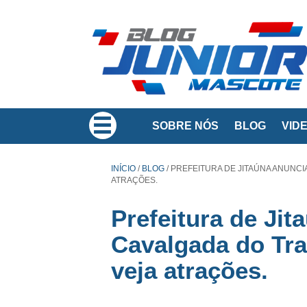
SOBRE NÓS
BLOG
VID
INÍCIO
/
BLOG
/
PREFEITURA DE JITAÚNA ANUNCI
ATRAÇÕES.
Prefeitura de Jit
Cavalgada do Tra
veja atrações.