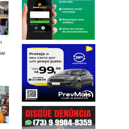
m
iar
a