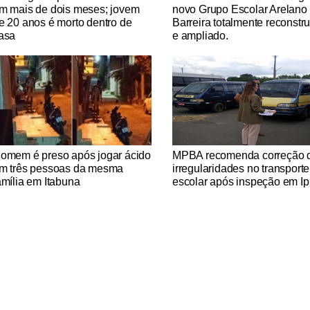
m mais de dois meses; jovem
novo Grupo Escolar Arelano
e 20 anos é morto dentro de
Barreira totalmente reconstr
asa
e ampliado.
tícias Católicas
Notícias Católicas
omem é preso após jogar ácido
MPBA recomenda correção 
m três pessoas da mesma
irregularidades no transporte
amília em Itabuna
escolar após inspeção em Ip