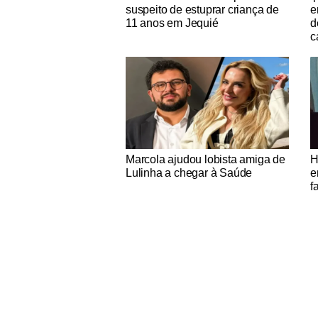
suspeito de estuprar criança de
e
11 anos em Jequié
d
c
Notícias Católicas
No
Marcola ajudou lobista amiga de
H
Lulinha a chegar à Saúde
e
f