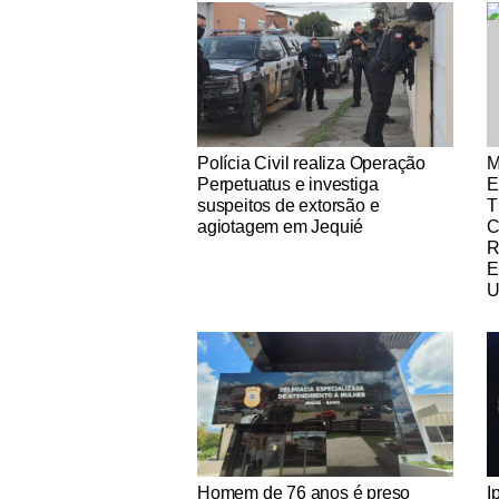
Notícias Católicas
No
Polícia Civil realiza Operação
M
Perpetuatus e investiga
E
suspeitos de extorsão e
T
agiotagem em Jequié
R
E
U
Notícias Católicas
No
Homem de 76 anos é preso
I