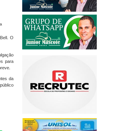
Bell. O
ulgação
es para
breve.
ntes da
 público