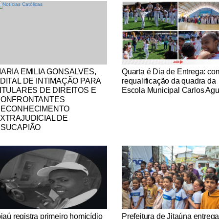
tícias Católicas
Notícias Católicas
ARIA EMILIA GONSALVES,
Quarta é Dia de Entrega: co
DITAL DE INTIMAÇÃO PARA
requalificação da quadra da
ITULARES DE DIREITOS E
Escola Municipal Carlos Agu
CONFRONTANTES
ECONHECIMENTO
XTRAJUDICIAL DE
SUCAPIÃO
tícias Católicas
Notícias Católicas
piaú registra primeiro homicídio
Prefeitura de Jitaúna entreg