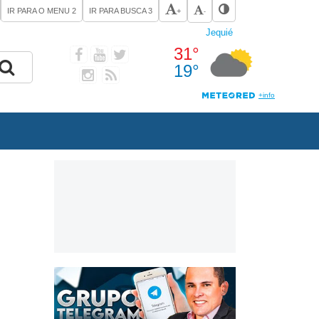
IR PARA O MENU
2
IR PARA BUSCA
3
+
-