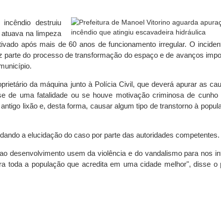
incêndio destruiu
 atuava na limpeza
ativado após mais de 60 anos de funcionamento irregular. O inciden
z parte do processo de transformação do espaço e de avanços impo
município.
oprietário da máquina junto à Polícia Civil, que deverá apurar as ca
-se de uma fatalidade ou se houve motivação criminosa de cunho p
 antigo lixão e, desta forma, causar algum tipo de transtorno à popu
rdando a elucidação do caso por parte das autoridades competentes.
 ao desenvolvimento usem da violência e do vandalismo para nos int
tra toda a população que acredita em uma cidade melhor", disse o p