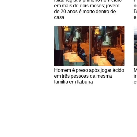
em mais de dois meses; jovem
n
de 20 anos é morto dentro de
B
casa
e
Notícias Católicas
No
Homem é preso após jogar ácido
M
em três pessoas da mesma
i
família em Itabuna
e