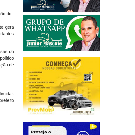
te gera
rtantes
usas do
olítico
lação de
imidar.
refeito