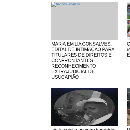
Notícias Católicas
No
MARIA EMILIA GONSALVES,
Q
EDITAL DE INTIMAÇÃO PARA
r
TITULARES DE DIREITOS E
E
CONFRONTANTES
RECONHECIMENTO
EXTRAJUDICIAL DE
USUCAPIÃO
Notícias Católicas
No
Ipiaú registra primeiro homicídio
P