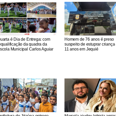
tícias Católicas
Notícias Católicas
uarta é Dia de Entrega: com
Homem de 76 anos é preso
equalificação da quadra da
suspeito de estuprar criança
scola Municipal Carlos Aguiar
11 anos em Jequié
tícias Católicas
Notícias Católicas
refeitura de Jitaúna entrega
Marcola ajudou lobista amig