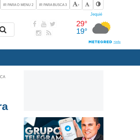
IR PARA O MENU
2
IR PARA BUSCA
3
+
-
ICA
ra