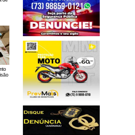
nto
isão