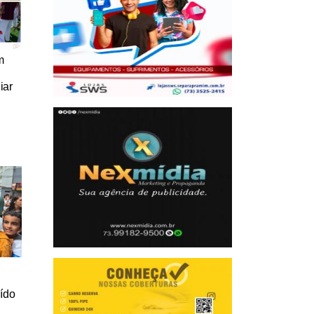
m
iar
a
uído