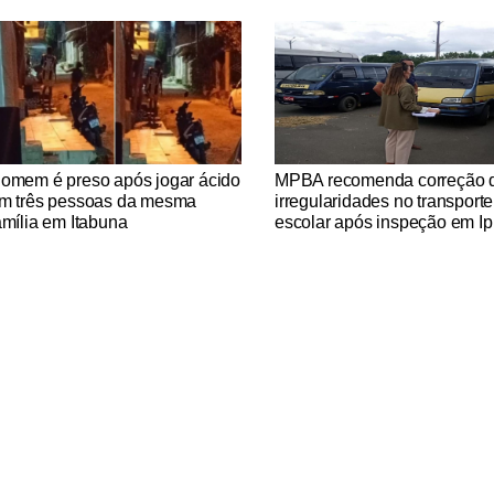
tícias Católicas
Notícias Católicas
omem é preso após jogar ácido
MPBA recomenda correção 
m três pessoas da mesma
irregularidades no transporte
amília em Itabuna
escolar após inspeção em Ip