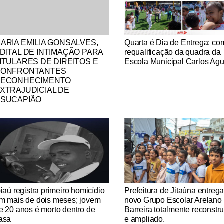
tícias Católicas
Notícias Católicas
ARIA EMILIA GONSALVES,
Quarta é Dia de Entrega: co
DITAL DE INTIMAÇÃO PARA
requalificação da quadra da
ITULARES DE DIREITOS E
Escola Municipal Carlos Agu
CONFRONTANTES
ECONHECIMENTO
XTRAJUDICIAL DE
SUCAPIÃO
tícias Católicas
Notícias Católicas
piaú registra primeiro homicídio
Prefeitura de Jitaúna entreg
m mais de dois meses; jovem
novo Grupo Escolar Arelano
e 20 anos é morto dentro de
Barreira totalmente reconstr
asa
e ampliado.