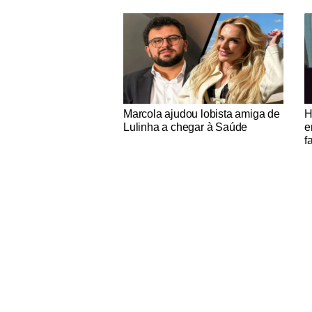
Notícias Católicas
No
Marcola ajudou lobista amiga de
H
Lulinha a chegar à Saúde
e
f