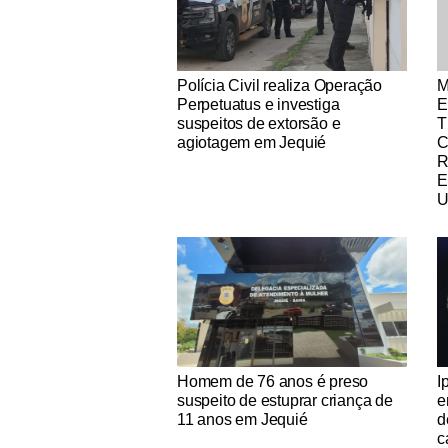
Notícias Católicas
No
Polícia Civil realiza Operação
M
Perpetuatus e investiga
E
suspeitos de extorsão e
T
agiotagem em Jequié
R
E
U
Notícias Católicas
No
Homem de 76 anos é preso
I
suspeito de estuprar criança de
e
11 anos em Jequié
d
c