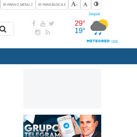
IR PARA O MENU
2
IR PARA BUSCA
3
+
-
É