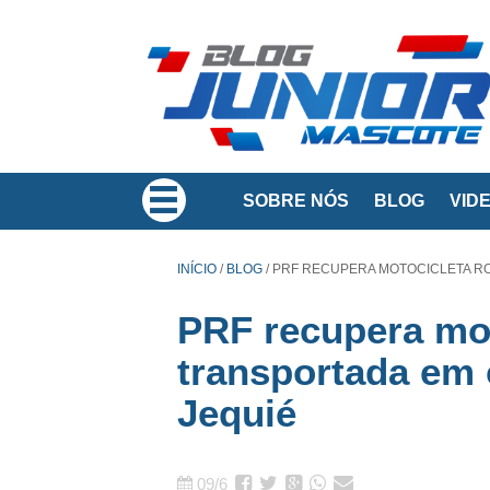
SOBRE NÓS
BLOG
VID
INÍCIO
/
BLOG
/
PRF RECUPERA MOTOCICLETA R
PRF recupera mot
transportada em
Jequié
09/6