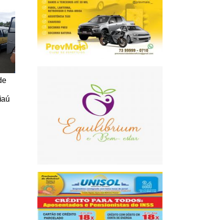
de
iaú