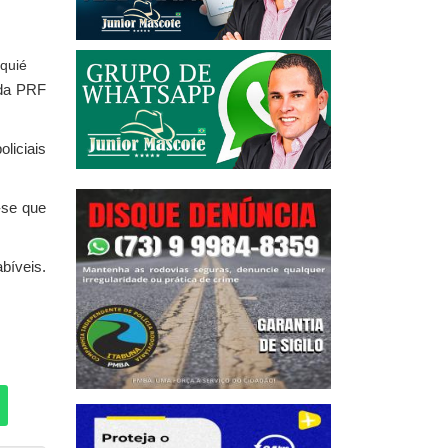
 da PRF
liciais
-se que
abíveis.