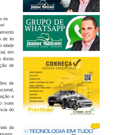
himento
 de lei
m idade
ial, em
s duras
ação de
ções de
cional,
pação e
do suas
ncia do
nais da
jovens,