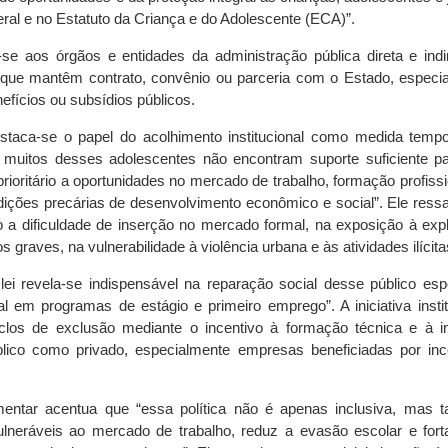
eral e no Estatuto da Criança e do Adolescente (ECA)”.
a-se aos órgãos e entidades da administração pública direta e indi
 que mantêm contrato, convênio ou parceria com o Estado, especi
efícios ou subsídios públicos.
staca-se o papel do acolhimento institucional como medida tempo
, muitos desses adolescentes não encontram suporte suficiente p
rioritário a oportunidades no mercado de trabalho, formação profissi
ções precárias de desenvolvimento econômico e social”. Ele ressa
 a dificuldade de inserção no mercado formal, na exposição à exp
 graves, na vulnerabilidade à violência urbana e às atividades ilícita
ei revela-se indispensável na reparação social desse público espe
 em programas de estágio e primeiro emprego”. A iniciativa insti
iclos de exclusão mediante o incentivo à formação técnica e à i
blico como privado, especialmente empresas beneficiadas por inc
lamentar acentua que “essa política não é apenas inclusiva, mas
ulneráveis ao mercado de trabalho, reduz a evasão escolar e fort