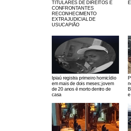
TITULARES DE DIREITOS E
E
CONFRONTANTES
RECONHECIMENTO
EXTRAJUDICIAL DE
USUCAPIÃO
Notícias Católicas
No
Ipiaú registra primeiro homicídio
P
em mais de dois meses; jovem
n
de 20 anos é morto dentro de
B
casa
e