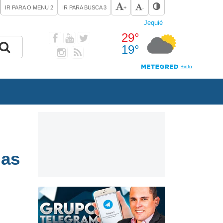
IR PARA O MENU
2
IR PARA BUSCA
3
+
-
gas