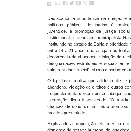
18/7
Destacando a importância na criação e a
políticas públicas destinadas à prote
juventude, à promoção da justiça socia
institucional, o deputado municipalista Ha
instituindo no estado da Bahia a prioridad
entre 14 e 21 anos, que estejam ou tenham
decorrência de abandono, violação de dire
desigualdades estruturais e sociais enf
vulnerabilidade social", afirma o parlamentar
O legislador analisa que adolescentes e 
abandono, violação de direitos e outros co
frequentemente deixam esses abrigos aos
integração digna à sociedade. “O result
chances de construir um futuro promissor 
projeto apresentado.
Explicando a proposição, ele acentua que
dignidade da pessoa humana, da igualdade d