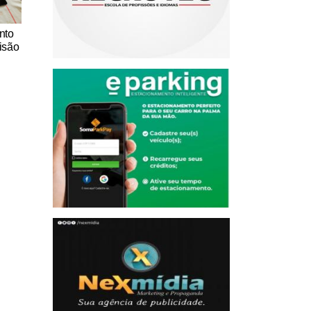
nto
isão