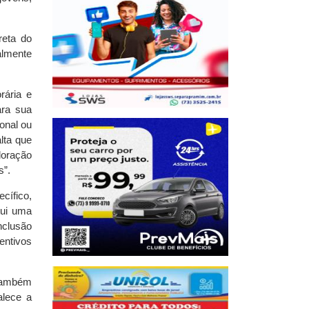
reta do
almente
rária e
ara sua
onal ou
lta que
loração
s”.
cífico,
tui uma
nclusão
entivos
 também
alece a