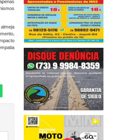
 apenas
anismos
 almeja
imento,
impacto
empatia