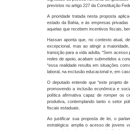
previstos no artigo 227 da Constituição Fed
A prioridade tratada nesta proposta aplic
estado da Bahia, e às empresas privadas
aquelas que recebem incentivos fiscais, ben
Hassan aponta que, no contexto atual, de
excepcional, mas ao atingir a maioridade
transição para a vida adulta. “Sem acesso p
redes de apoio, acabam submetidos a condi
“essa realidade resulta em situações como
laboral, na exclusão educacional e, em casos
O deputado entende que “este projeto de l
promovendo a inclusão econômica e social
política afirmativa capaz de romper os c
produtiva, contemplando tanto o setor pú
fiscais estaduais.
Ao justificar sua proposta de lei, o par
estratégica: amplia o acesso de jovens v