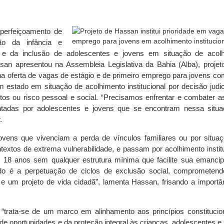
perfeiçoamento de
ção da infância e
l e da inclusão de adolescentes e jovens em situação de acol
ssan apresentou na Assembleia Legislativa da Bahia (Alba), projeto
e na oferta de vagas de estágio e de primeiro emprego para jovens co
 estado em situação de acolhimento institucional por decisão judic
itos ou risco pessoal e social. “Precisamos enfrentar e combater a
rentadas por adolescentes e jovens que se encontram nessa situ
.
jovens que vivenciam a perda de vínculos familiares ou por situa
ntextos de extrema vulnerabilidade, e passam por acolhimento institu
 18 anos sem qualquer estrutura mínima que facilite sua emanci
ado é a perpetuação de ciclos de exclusão social, comprometen
e um projeto de vida cidadã”, lamenta Hassan, frisando a importâ
 “trata-se de um marco em alinhamento aos princípios constitucio
e oportunidades e da proteção integral às crianças, adolescentes e 