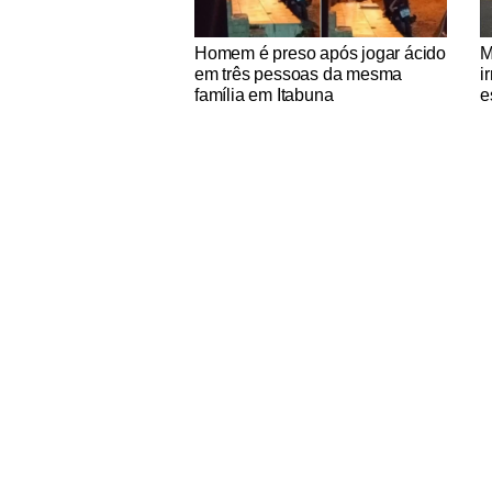
Notícias Católicas
No
Homem é preso após jogar ácido
M
em três pessoas da mesma
i
família em Itabuna
e