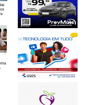
das
nos
va
tema
a