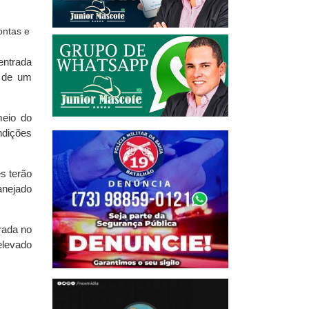
entrada
o de um
meio do
ndições
s terão
anejado
rada no
elevado