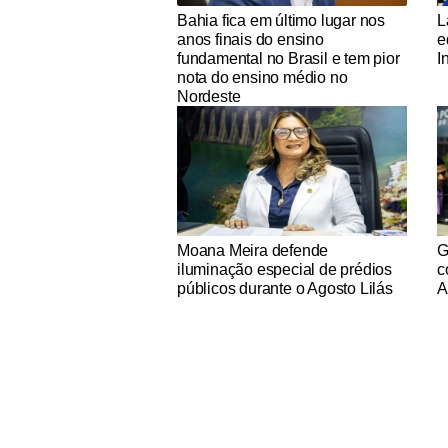
Notícias Católicas
No
Bahia fica em último lugar nos
L
anos finais do ensino
e
fundamental no Brasil e tem pior
I
nota do ensino médio no
Nordeste
Notícias Católicas
No
Moana Meira defende
G
iluminação especial de prédios
c
públicos durante o Agosto Lilás
A