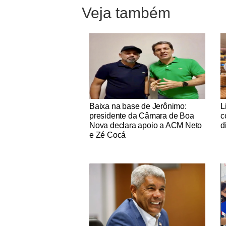
Veja também
Notícias Católicas
No
Baixa na base de Jerônimo:
L
presidente da Câmara de Boa
c
Nova declara apoio a ACM Neto
d
e Zé Cocá