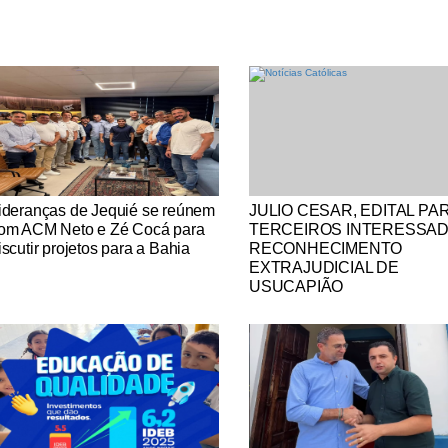
tícias Católicas
Notícias Católicas
ideranças de Jequié se reúnem
JULIO CESAR, EDITAL PA
om ACM Neto e Zé Cocá para
TERCEIROS INTERESSA
iscutir projetos para a Bahia
RECONHECIMENTO
EXTRAJUDICIAL DE
USUCAPIÃO