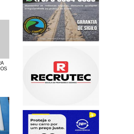
RA
DOS