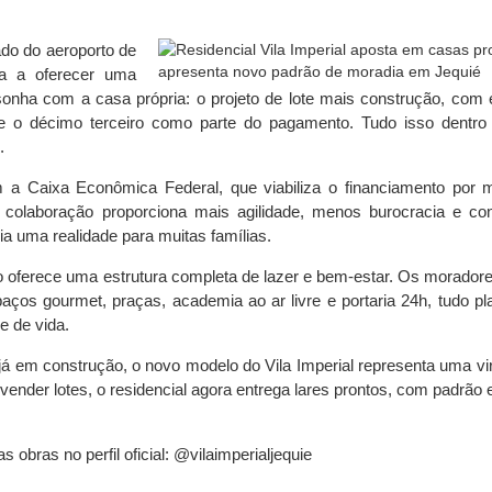
lado do aeroporto de
a a oferecer uma
 sonha com a casa própria: o projeto de lote mais construção, com 
 e o décimo terceiro como parte do pagamento. Tudo isso dentr
.
m a Caixa Econômica Federal, que viabiliza o financiamento por 
colaboração proporciona mais agilidade, menos burocracia e co
ia uma realidade para muitas famílias.
oferece uma estrutura completa de lazer e bem-estar. Os moradore
paços gourmet, praças, academia ao ar livre e portaria 24h, tudo pl
e de vida.
á em construção, o novo modelo do Vila Imperial representa uma vi
vender lotes, o residencial agora entrega lares prontos, com padrão 
bras no perfil oficial: @vilaimperialjequie