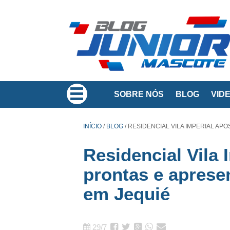
SOBRE NÓS
BLOG
VID
INÍCIO
/
BLOG
/
RESIDENCIAL VILA IMPERIAL AP
Residencial Vila
prontas e aprese
em Jequié
29/7