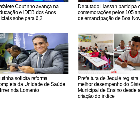
tícias Católicas
Notícias Católicas
afaiete Coutinho avança na
Deputado Hassan participa 
ducação e IDEB dos Anos
comemorações pelos 105 a
niciais sobe para 6,2
de emancipação de Boa No
tícias Católicas
Notícias Católicas
utinha solicita reforma
Prefeitura de Jequié registra
ompleta da Unidade de Saúde
melhor desempenho do Sis
lmerinda Lomanto
Municipal de Ensino desde 
criação do índice