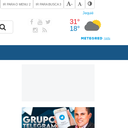
IR PARA O MENU
2
IR PARA BUSCA
3
+
-