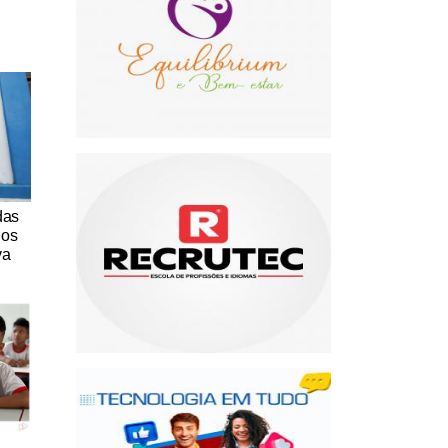
das
nos
va