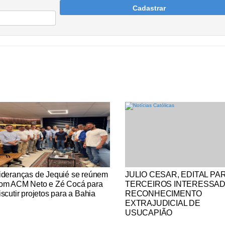
Cadastrar
tícias Católicas
Notícias Católicas
ideranças de Jequié se reúnem
JULIO CESAR, EDITAL PA
om ACM Neto e Zé Cocá para
TERCEIROS INTERESSA
iscutir projetos para a Bahia
RECONHECIMENTO
EXTRAJUDICIAL DE
USUCAPIÃO