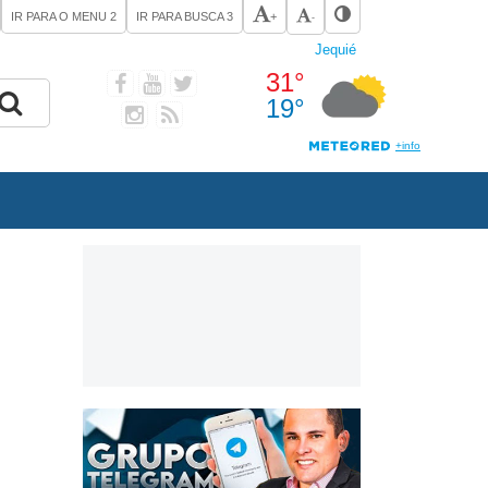
IR PARA O MENU
2
IR PARA BUSCA
3
+
-