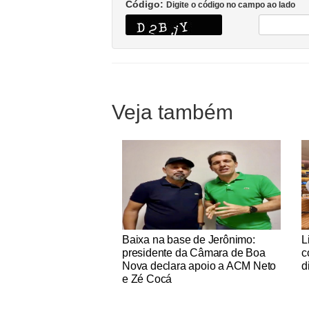
Código:
Digite o código no campo ao lado
Veja também
Notícias Católicas
No
Baixa na base de Jerônimo:
L
presidente da Câmara de Boa
c
Nova declara apoio a ACM Neto
d
e Zé Cocá