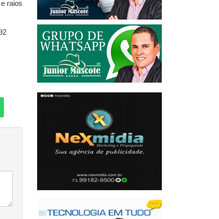
 e raios
92