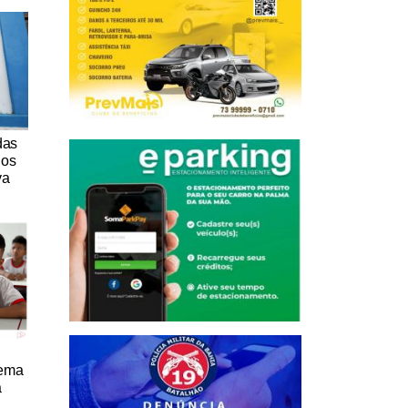
das
nos
va
tema
a