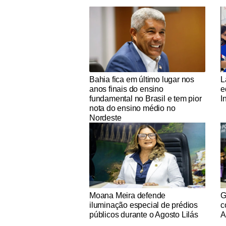
Notícias Católicas
No
Bahia fica em último lugar nos
L
anos finais do ensino
e
fundamental no Brasil e tem pior
I
nota do ensino médio no
Nordeste
Notícias Católicas
No
Moana Meira defende
G
iluminação especial de prédios
c
públicos durante o Agosto Lilás
A