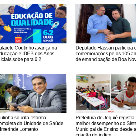
tícias Católicas
Notícias Católicas
afaiete Coutinho avança na
Deputado Hassan participa 
ducação e IDEB dos Anos
comemorações pelos 105 a
niciais sobe para 6,2
de emancipação de Boa No
tícias Católicas
Notícias Católicas
utinha solicita reforma
Prefeitura de Jequié registra
ompleta da Unidade de Saúde
melhor desempenho do Sis
lmerinda Lomanto
Municipal de Ensino desde 
criação do índice