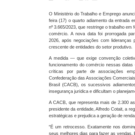
O Ministério do Trabalho e Emprego anunci
feira (17) o quarto adiamento da entrada e
nº 3.665/2023, que restringe o trabalho em 
comércio. A nova data foi prorrogada pa
2026, após negociações com lideranças p
crescente de entidades do setor produtivo.
A medida — que exige convenção coletiva
funcionamento do comércio nessas datas 
críticas por parte de associações emp
Confederação das Associações Comerciais
Brasil (CACB), os sucessivos adiament
insegurança jurídica e dificultam o planeja
A CACB, que representa mais de 2.300 ass
presidente da entidade, Alfredo Cotait, a r
estratégicas e prejudica a geração de renda
“É um retrocesso. Exatamente nos doming
seus melhores dias para fazer as vendas. 