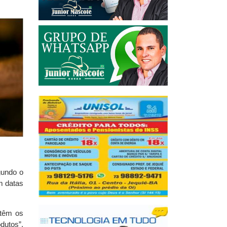
gundo o
em datas
 têm os
dutos”,