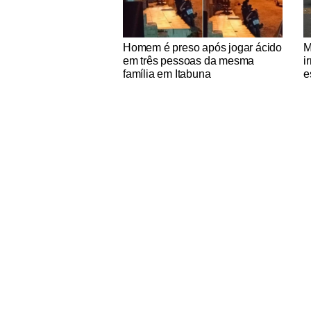
Notícias Católicas
No
Homem é preso após jogar ácido
M
em três pessoas da mesma
i
família em Itabuna
e