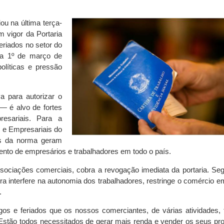
ou na última terça-
m vigor da Portaria
feriados no setor do
ra 1º de março de
olíticas e pressão
 para autorizar o
— é alvo de fortes
resariais. Para a
 e Empresariais do
os da norma geram
mento de empresários e trabalhadores em todo o país.
ociações comerciais, cobra a revogação imediata da portaria. Se
egra interfere na autonomia dos trabalhadores, restringe o comércio 
.
os e feriados que os nossos comerciantes, de várias atividades,
Estão todos necessitados de gerar mais renda e vender os seus pro