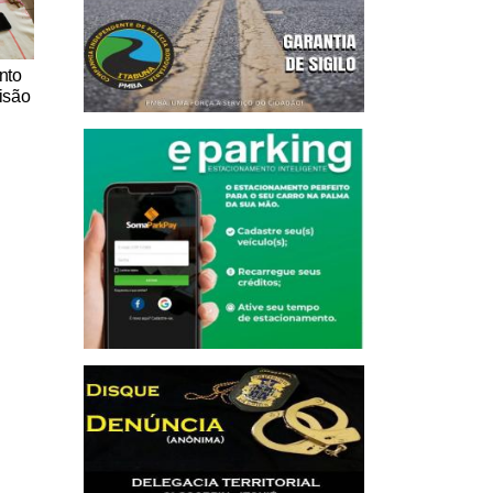
nto
isão