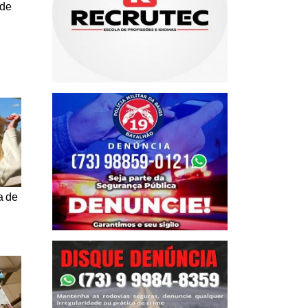
 de
a de