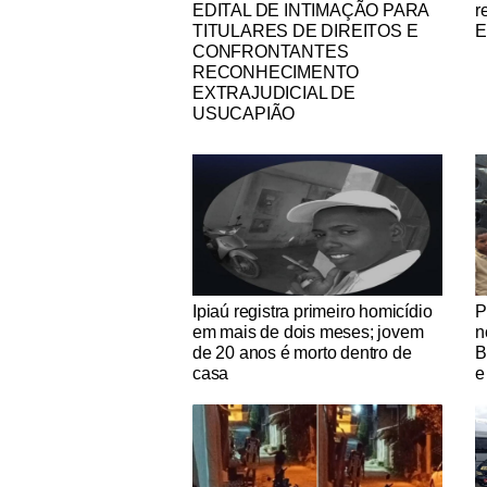
EDITAL DE INTIMAÇÃO PARA
r
TITULARES DE DIREITOS E
E
CONFRONTANTES
RECONHECIMENTO
EXTRAJUDICIAL DE
USUCAPIÃO
Notícias Católicas
No
Ipiaú registra primeiro homicídio
P
em mais de dois meses; jovem
n
de 20 anos é morto dentro de
B
casa
e