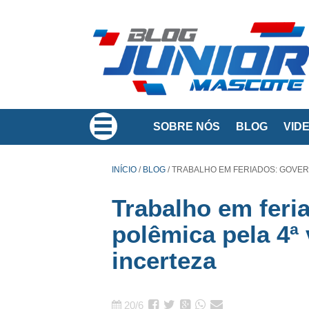
SOBRE NÓS
BLOG
VID
INÍCIO
/
BLOG
/
TRABALHO EM FERIADOS: GOVERN
Trabalho em feri
polêmica pela 4ª 
incerteza
20/6