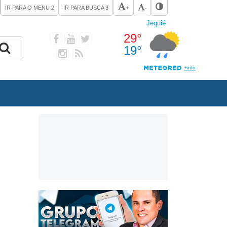
IR PARA O MENU
2
IR PARA BUSCA
3
+
-