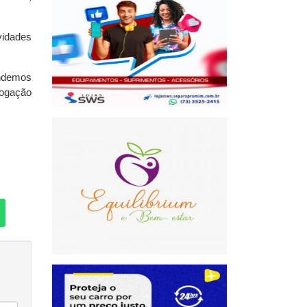
vidades
.
endemos
rogação