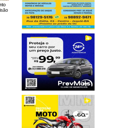
nto
isão