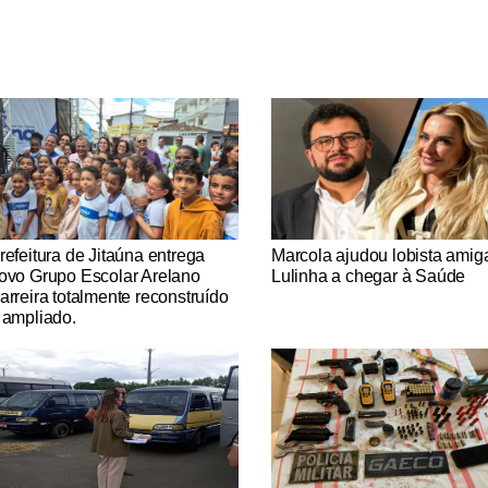
tícias Católicas
Notícias Católicas
refeitura de Jitaúna entrega
Marcola ajudou lobista amig
ovo Grupo Escolar Arelano
Lulinha a chegar à Saúde
arreira totalmente reconstruído
 ampliado.