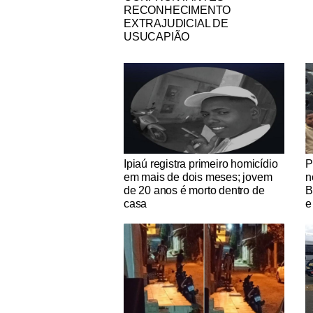
RECONHECIMENTO
EXTRAJUDICIAL DE
USUCAPIÃO
Notícias Católicas
No
Ipiaú registra primeiro homicídio
P
em mais de dois meses; jovem
n
de 20 anos é morto dentro de
B
casa
e