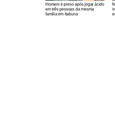
Notícias Católicas
No
Homem é preso após jogar ácido
M
em três pessoas da mesma
i
família em Itabuna
e