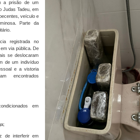
ou a prisão de um
São Judas Tadeu, em
pecentes, veículo e
iminosa. Parte da
tário.
cia registrada no
em via pública. De
iais se deslocaram
m de um indivíduo
ssoal e a vistoria
am encontrados
ondicionados em
ga;
 de interferir em