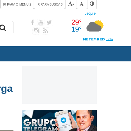
IR PARA O MENU
2
IR PARA BUSCA
3
+
-
rga