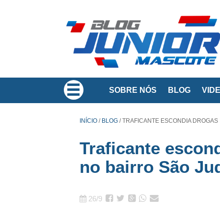
SOBRE NÓS
BLOG
VID
INÍCIO
/
BLOG
/
TRAFICANTE ESCONDIA DROGAS 
Traficante escon
no bairro São Ju
26/9