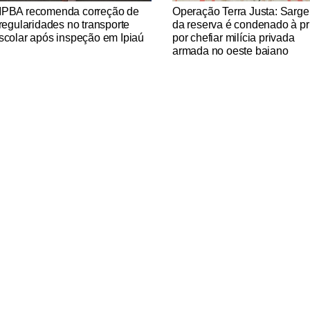
tícias Católicas
Notícias Católicas
PBA recomenda correção de
Operação Terra Justa: Sarge
rregularidades no transporte
da reserva é condenado à pr
scolar após inspeção em Ipiaú
por chefiar milícia privada
armada no oeste baiano