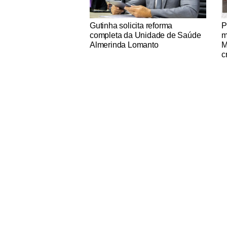
Notícias Católicas
No
Gutinha solicita reforma
P
completa da Unidade de Saúde
m
Almerinda Lomanto
M
c