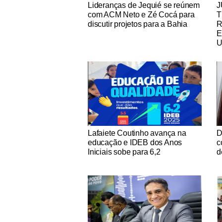
Notícias Católicas
No
Lideranças de Jequié se reúnem
J
com ACM Neto e Zé Cocá para
T
discutir projetos para a Bahia
R
E
U
Notícias Católicas
No
Lafaiete Coutinho avança na
D
educação e IDEB dos Anos
c
Iniciais sobe para 6,2
d