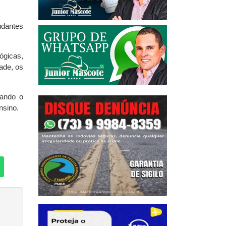
udantes
ógicas,
ade, os
mando o
nsino.