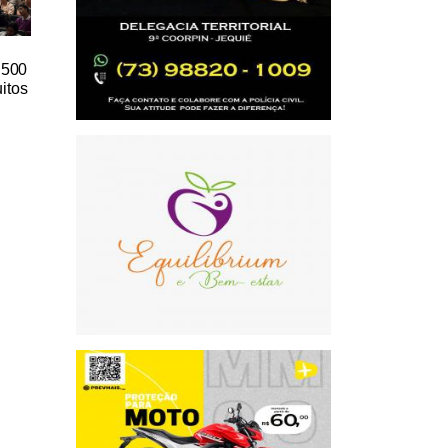
e 500
itos