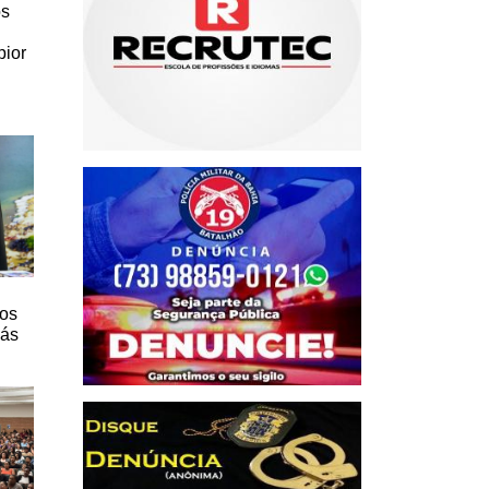
os
pior
ios
lás