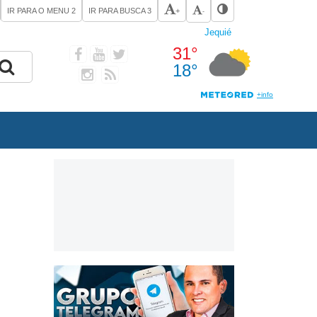
IR PARA O MENU
2
IR PARA BUSCA
3
+
-