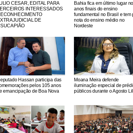
tícias Católicas
Notícias Católicas
ULIO CESAR, EDITAL PARA
Bahia fica em último lugar n
ERCEIROS INTERESSADOS
anos finais do ensino
ECONHECIMENTO
fundamental no Brasil e tem 
XTRAJUDICIAL DE
nota do ensino médio no
SUCAPIÃO
Nordeste
tícias Católicas
Notícias Católicas
eputado Hassan participa das
Moana Meira defende
omemorações pelos 105 anos
iluminação especial de préd
e emancipação de Boa Nova
públicos durante o Agosto Li