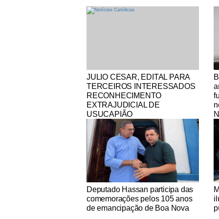
Notícias Católicas
No
JULIO CESAR, EDITAL PARA
B
TERCEIROS INTERESSADOS
a
RECONHECIMENTO
f
EXTRAJUDICIAL DE
n
USUCAPIÃO
N
Notícias Católicas
No
Deputado Hassan participa das
M
comemorações pelos 105 anos
i
de emancipação de Boa Nova
p