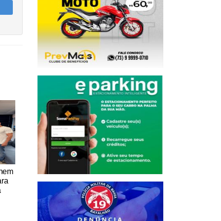
únem
ara
a