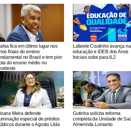
tícias Católicas
Notícias Católicas
ahia fica em último lugar nos
Lafaiete Coutinho avança na
nos finais do ensino
educação e IDEB dos Anos
undamental no Brasil e tem pior
Iniciais sobe para 6,2
ota do ensino médio no
ordeste
tícias Católicas
Notícias Católicas
oana Meira defende
Gutinha solicita reforma
luminação especial de prédios
completa da Unidade de Sa
úblicos durante o Agosto Lilás
Almerinda Lomanto