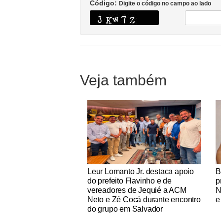
Código:
Digite o código no campo ao lado
Veja também
Notícias Católicas
No
Leur Lomanto Jr. destaca apoio
B
do prefeito Flavinho e de
p
vereadores de Jequié a ACM
N
Neto e Zé Cocá durante encontro
e
do grupo em Salvador