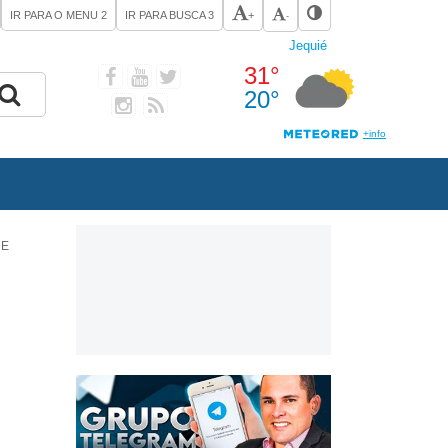
IR PARA O MENU
2
IR PARA BUSCA
3
+
-
DE