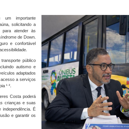
u um importante
úna, solicitando a
o para atender às
síndrome de Down.
eguro e confortável
cessibilidade.
o transporte público
ncluindo autismo e
veículos adaptados
 acesso a serviços
a ¹ ².
Neres Costa poderá
as crianças e suas
e independência. É
usão e garantir os