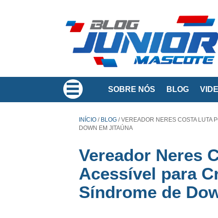
SOBRE NÓS
BLOG
VID
INÍCIO
/
BLOG
/
VEREADOR NERES COSTA LUTA P
DOWN EM JITAÚNA
Vereador Neres C
Acessível para C
Síndrome de Dow