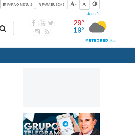
IR PARA O MENU
2
IR PARA BUSCA
3
+
-