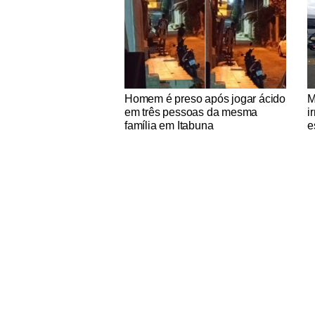
Notícias Católicas
No
Homem é preso após jogar ácido
M
em três pessoas da mesma
i
família em Itabuna
e