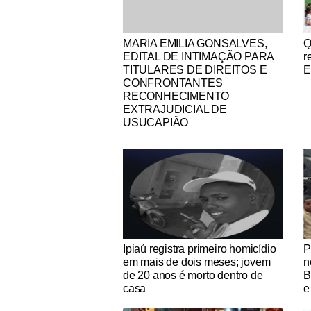
Notícias Católicas
No
MARIA EMILIA GONSALVES,
Q
EDITAL DE INTIMAÇÃO PARA
r
TITULARES DE DIREITOS E
E
CONFRONTANTES
RECONHECIMENTO
EXTRAJUDICIAL DE
USUCAPIÃO
Notícias Católicas
No
Ipiaú registra primeiro homicídio
P
em mais de dois meses; jovem
n
de 20 anos é morto dentro de
B
casa
e