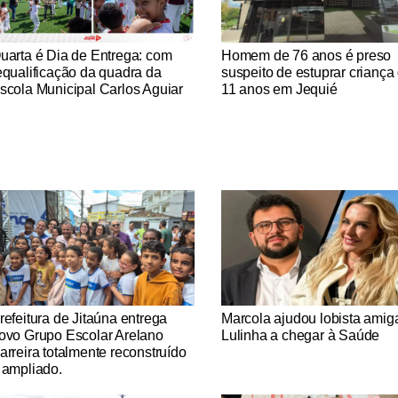
tícias Católicas
Notícias Católicas
uarta é Dia de Entrega: com
Homem de 76 anos é preso
equalificação da quadra da
suspeito de estuprar criança
scola Municipal Carlos Aguiar
11 anos em Jequié
tícias Católicas
Notícias Católicas
refeitura de Jitaúna entrega
Marcola ajudou lobista amig
ovo Grupo Escolar Arelano
Lulinha a chegar à Saúde
arreira totalmente reconstruído
 ampliado.