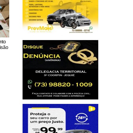
nto
isão