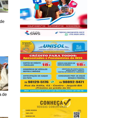
 de
a de