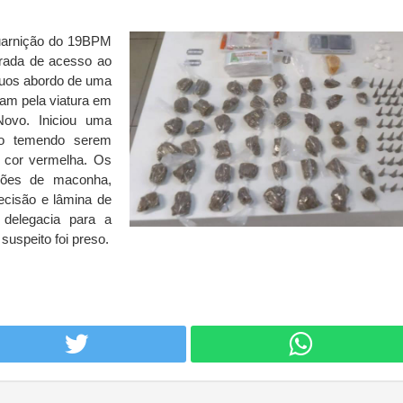
uarnição do 19BPM
trada de acesso ao
íduos abordo de uma
am pela viatura em
Novo. Iniciou uma
ito temendo serem
 cor vermelha. Os
rções de maconha,
ecisão e lâmina de
 delegacia para a
uspeito foi preso.