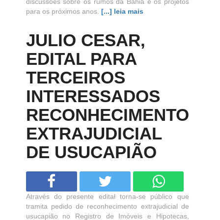
discussões sobre os rumos da Bahia e os projetos
para os próximos anos.
[...] leia mais
JULIO CESAR,
EDITAL PARA
TERCEIROS
INTERESSADOS
RECONHECIMENTO
EXTRAJUDICIAL
DE USUCAPIÃO
Através do presente edital torna-se público que
tramita pedido de reconhecimento extrajudicial de
usucapião no Registro de Imóveis e Hipotecas,