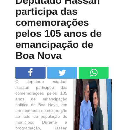
Deputado Hassan
participa das
comemorações
pelos 105 anos de
emancipação de
Boa Nova
O deputado estadual
Hassan participou das
comemorações pelos 105
anos de emancipação
política de Boa Nova, em
um momento de celebração
ao lado da população do
município. Durante a
programação, Hassan