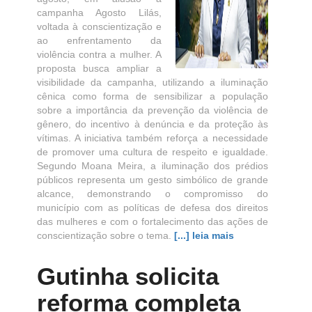
campanha Agosto Lilás,
voltada à conscientização e
ao enfrentamento da
violência contra a mulher. A
proposta busca ampliar a
visibilidade da campanha, utilizando a iluminação
cênica como forma de sensibilizar a população
sobre a importância da prevenção da violência de
gênero, do incentivo à denúncia e da proteção às
vítimas. A iniciativa também reforça a necessidade
de promover uma cultura de respeito e igualdade.
Segundo Moana Meira, a iluminação dos prédios
públicos representa um gesto simbólico de grande
alcance, demonstrando o compromisso do
município com as políticas de defesa dos direitos
das mulheres e com o fortalecimento das ações de
conscientização sobre o tema.
[...] leia mais
Gutinha solicita
reforma completa