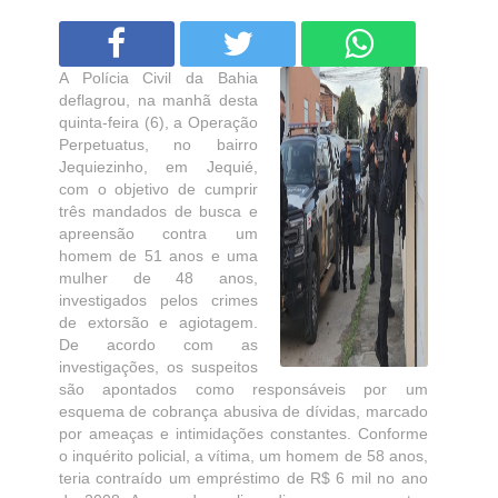
A Polícia Civil da Bahia
deflagrou, na manhã desta
quinta-feira (6), a Operação
Perpetuatus, no bairro
Jequiezinho, em Jequié,
com o objetivo de cumprir
três mandados de busca e
apreensão contra um
homem de 51 anos e uma
mulher de 48 anos,
investigados pelos crimes
de extorsão e agiotagem.
De acordo com as
investigações, os suspeitos
são apontados como responsáveis por um
esquema de cobrança abusiva de dívidas, marcado
por ameaças e intimidações constantes. Conforme
o inquérito policial, a vítima, um homem de 58 anos,
teria contraído um empréstimo de R$ 6 mil no ano