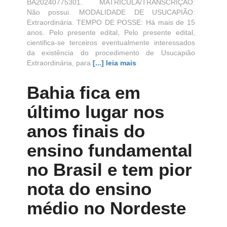
BA20240775301. MATRÍCULA/TRANSCRIÇÃO:
Não possui. MODALIDADE DE USUCAPIÃO:
Extraordinária. TEMPO DE POSSE: Há mais de 15
anos. Pelo presente edital, Pelo presente edital,
cientifica-se terceiros eventualmente interessados
da existência do procedimento de Usucapião
Extraordinária, para
[...] leia mais
Bahia fica em
último lugar nos
anos finais do
ensino fundamental
no Brasil e tem pior
nota do ensino
médio no Nordeste