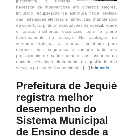
justificativa, a unidade
necessita de intervenções em diversos setores,
incluindo recuperação da estrutura física, revisão
das instalações elétricas e hidráulicas, manutenção
da cobertura, pintura, adequações de acessibilidade
e outras melhorias essenciais para o pleno
funcionamento do espaço. Na avaliação do
vereador Gutinha, a reforma contribuirá para
oferecer mais segurança e conforto tanto aos
profissionais de saúde quanto aos usuários da
unidade, refletindo diretamente na qualidade dos
serviços prestados à comunidade.
[...] leia mais
Prefeitura de Jequié
registra melhor
desempenho do
Sistema Municipal
de Ensino desde a