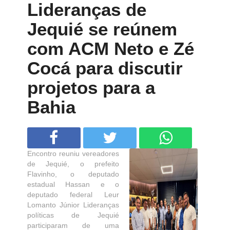
Lideranças de
Jequié se reúnem
com ACM Neto e Zé
Cocá para discutir
projetos para a
Bahia
Encontro reuniu vereadores
de Jequié, o prefeito
Flavinho, o deputado
estadual Hassan e o
deputado federal Leur
Lomanto Júnior Lideranças
políticas de Jequié
participaram de uma