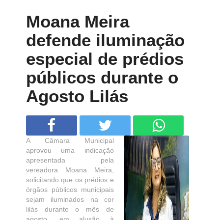
Moana Meira
defende iluminação
especial de prédios
públicos durante o
Agosto Lilás
A Câmara Municipal
aprovou uma indicação
apresentada pela
vereadora Moana Meira,
solicitando que os prédios e
órgãos públicos municipais
sejam iluminados na cor
lilás durante o mês de
agosto, em alusão à