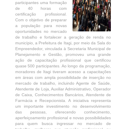
participantes uma formação
de 40 horas com
certificação profissional.
Com o objetivo de preparar
a população para novas
oportunidades no mercado
de trabalho e fortalecer a geração de renda no
município, a Prefeitura de Itagi, por meio da Sala do
Empreendedor, vinculada à Secretaria Municipal de
Planejamento e Gestão, promoveu uma grande
ação de capacitação profissional que certificou
quase 500 participantes. Ao longo da programação,
moradores de Itagi tiveram acesso a capacitações
em áreas com ampla possibilidade de inserção no
mercado de trabalho, incluindo Agente de Saúde,
Atendente de Loja, Auxiliar Administrativo, Operador
de Caixa, Conhecimentos Bancários, Atendente de
Farmácia e Recepcionista. A iniciativa representa
um importante investimento no desenvolvimento
das pessoas, oferecendo conhecimento,
aperfeiçoamento profissional e novas possibilidades
para quem busca ingressar no mercado de