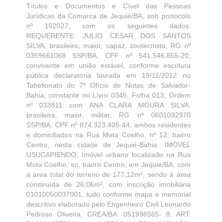
Títulos e Documentos e Cível das Pessoas
Jurídicas da Comarca de Jequié/BA, sob protocolo
nº 102027, com os seguintes dados:
REQUERENTE: JULIO CESAR DOS SANTOS
SILVA, brasileiro, maior, capaz, zootecnista, RG nº
0359661068 SSP/BA, CPF nº 541.546.855-20,
convivente em união estável, conforme escritura
pública declaratória lavrada em 19/11/2012 no
Tabelionato do 7º Ofício de Notas de Salvador-
Bahia, constante no Livro 0345, Folha 013, Ordem
nº 033811 com ANA CLARA MOURA SILVA,
brasileira, maior, militar, RG nº 0601092970
SSP/BA, CPF nº 874.323.405-44, ambos residentes
e domiciliados na Rua Mota Coelho, nº 12, bairro
Centro, nesta cidade de Jequié-Bahia. IMÓVEL
USUCAPIENDO: Imóvel urbano localizado na Rua
Mota Coelho, sn, bairro Centro, em Jequié/BA, com
a área total do terreno de 177,12m², sendo a área
construída de 26,06m², com inscrição imobiliária
01010050037001, tudo conforme mapa e memorial
descritivo elaborado pelo Engenheiro Civil Leonardo
Pedroso Oliveira, CREA/BA: 051998565- 8, ART: